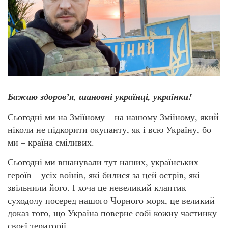
Бажаю здоровʼя, шановні українці, українки!
Сьогодні ми на Зміїному – на нашому Зміїному, який
ніколи не підкорити окупанту, як і всю Україну, бо
ми – країна сміливих.
Сьогодні ми вшанували тут наших, українських
героїв – усіх воїнів, які билися за цей острів, які
звільнили його. І хоча це невеликий клаптик
суходолу посеред нашого Чорного моря, це великий
доказ того, що Україна поверне собі кожну частинку
своєї території.