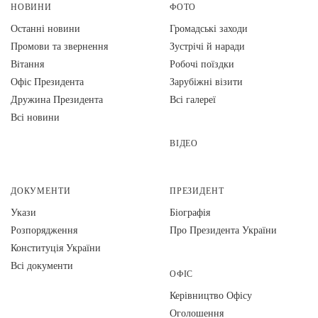
НОВИНИ
ФОТО
Останні новини
Громадські заходи
Промови та звернення
Зустрічі й наради
Вiтання
Робочі поїздки
Офіс Президента
Зарубіжні візити
Дружина Президента
Всі галереї
Всі новини
ВІДЕО
ДОКУМЕНТИ
ПРЕЗИДЕНТ
Укази
Біографія
Розпорядження
Про Президента України
Конституція України
Всі документи
ОФІС
Керівництво Офісу
Оголошення