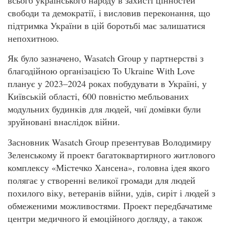
свободи та демократії, і висловив переконання, що
підтримка України в цій боротьбі має залишатися
непохитною.
Як було зазначено, Wasatch Group у партнерстві з
благодійною організацією To Ukraine With Love
планує у 2023–2024 роках побудувати в Україні, у
Київській області, 600 повністю мебльованих
модульних будинків для людей, чиї домівки були
зруйновані внаслідок війни.
Засновник Wasatch Group презентував Володимиру
Зеленському й проект багатоквартирного житлового
комплексу «Містечко Хансена», головна ідея якого
полягає у створенні великої громади для людей
похилого віку, ветеранів війни, удів, сиріт і людей з
обмеженими можливостями. Проект передбачатиме
центри медичного й емоційного догляду, а також