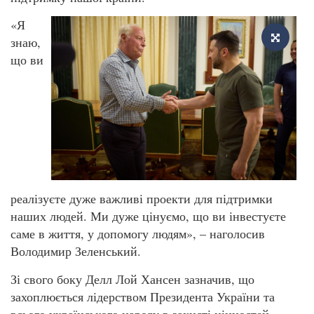
«Я
знаю,
що ви
реалізуєте дуже важливі проекти для підтримки
наших людей. Ми дуже цінуємо, що ви інвестуєте
саме в життя, у допомогу людям», – наголосив
Володимир Зеленський.
Зі свого боку Делл Лой Хансен зазначив, що
захоплюється лідерством Президента України та
всього українського народу в захисті цінностей