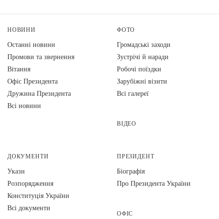
НОВИНИ
ФОТО
Останні новини
Громадські заходи
Промови та звернення
Зустрічі й наради
Вiтання
Робочі поїздки
Офіс Президента
Зарубіжні візити
Дружина Президента
Всі галереї
Всі новини
ВІДЕО
ДОКУМЕНТИ
ПРЕЗИДЕНТ
Укази
Біографія
Розпорядження
Про Президента України
Конституція України
Всі документи
ОФІС