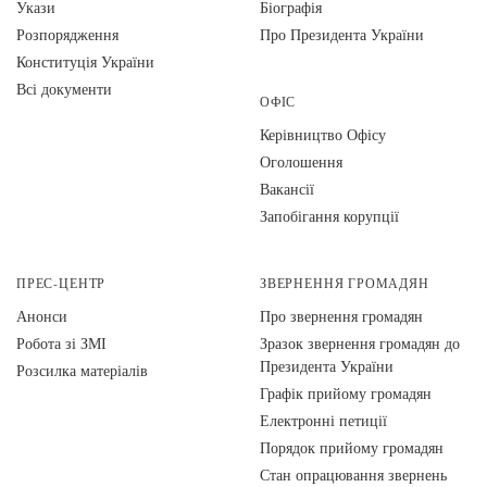
Укази
Біографія
Розпорядження
Про Президента України
Конституція України
Всі документи
ОФІС
Керівництво Офісу
Оголошення
Вакансії
Запобігання корупції
ПРЕС-ЦЕНТР
ЗВЕРНЕННЯ ГРОМАДЯН
Анонси
Про звернення громадян
Робота зі ЗМІ
Зразок звернення громадян до
Президента України
Розсилка матеріалів
Графік прийому громадян
Електронні петиції
Порядок прийому громадян
Стан опрацювання звернень