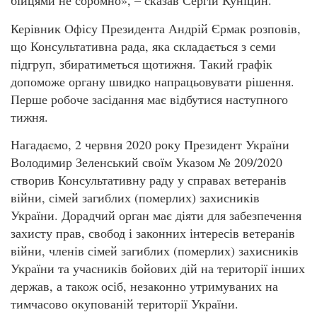
бійцями не соромно», – сказав Сергій Куніцин.
Керівник Офісу Президента Андрій Єрмак розповів,
що Консультативна рада, яка складається з семи
підгруп, збиратиметься щотижня. Такий графік
допоможе органу швидко напрацьовувати рішення.
Перше робоче засідання має відбутися наступного
тижня.
Нагадаємо, 2 червня 2020 року Президент України
Володимир Зеленський своїм Указом № 209/2020
створив Консультативну раду у справах ветеранів
війни, сімей загиблих (померлих) захисників
України. Дорадчий орган має діяти для забезпечення
захисту прав, свобод і законних інтересів ветеранів
війни, членів сімей загиблих (померлих) захисників
України та учасників бойових дій на території інших
держав, а також осіб, незаконно утримуваних на
тимчасово окупованій території України.