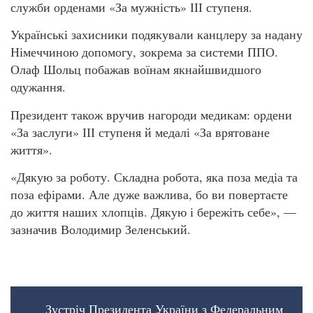
служби орденами «За мужність» ІІІ ступеня.
Українські захисники подякували канцлеру за надану
Німеччиною допомогу, зокрема за системи ППО.
Олаф Шольц побажав воїнам якнайшвидшого
одужання.
Президент також вручив нагороди медикам: ордени
«За заслуги» ІІІ ступеня й медалі «За врятоване
життя».
«Дякую за роботу. Складна робота, яка поза медіа та
поза ефірами. Але дуже важлива, бо ви повертаєте
до життя наших хлопців. Дякую і бережіть себе», —
зазначив Володимир Зеленський.
Зустріч Президента України з Федеральним