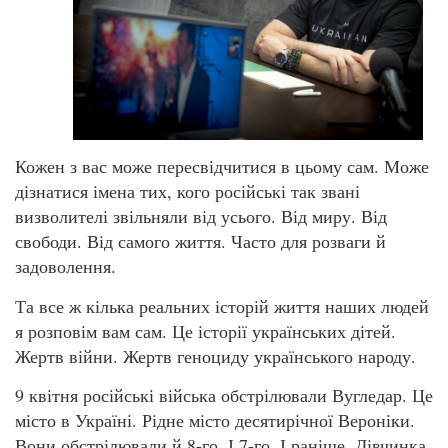
Кожен з вас може пересвідчитися в цьому сам. Може
дізнатися імена тих, кого російські так звані
визволителі звільняли від усього. Від миру. Від
свободи. Від самого життя. Часто для розваги й
задоволення.
Та все ж кілька реальних історій життя наших людей
я розповім вам сам. Це історії українських дітей.
Жертв війни. Жертв геноциду українського народу.
9 квітня російські війська обстрілювали Вугледар. Це
місто в Україні. Рідне місто десятирічної Вероніки.
Вони обстрілювали й 8-го. І 7-го. І раніше. Дівчинка