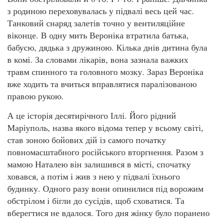
з родиною переховувалась у підвалі весь цей час.
Танковий снаряд залетів точно у вентиляційне
віконце. В одну мить Вероніка втратила батька,
бабусю, дядька з дружиною. Кілька днів дитина була
в комі. За словами лікарів, вона зазнала важких
травм спинного та головного мозку. Зараз Вероніка
вже ходить та вчиться вправлятися паралізованою
правою рукою.
А це історія десятирічного Іллі. Його рідний
Маріуполь, назва якого відома тепер у всьому світі,
став зоною бойових дій із самого початку
повномасштабного російського вторгнення. Разом з
мамою Наталею він залишився в місті, спочатку
ховався, а потім і жив з нею у підвалі їхнього
будинку. Одного разу вони опинилися під ворожим
обстрілом і бігли до сусідів, щоб сховатися. Та
вберегтися не вдалося. Того дня жінку було поранено