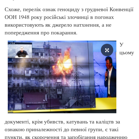
Схоже, перелік ознак геноциду з грудневої Конвенції
ООН 1948 року російські злочинці в погонах
використовують як джерело натхнення, а не
попередження про покарання.
У
цьому
документі, крім убивств, катувань та каліцтв за
ознакою приналежності до певної групи, є такі
пункти, як скорочення та запобігання народженню