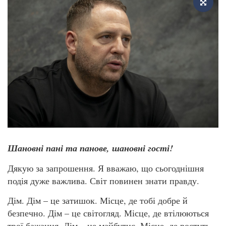
Шановні пані та панове, шановні гості!
Дякую за запрошення. Я вважаю, що сьогоднішня
подія дуже важлива. Світ повинен знати правду.
Дім. Дім – це затишок. Місце, де тобі добре й
безпечно. Дім – це світогляд. Місце, де втілюються
твої бажання. Дім – це майбутнє. Місце, де ростуть