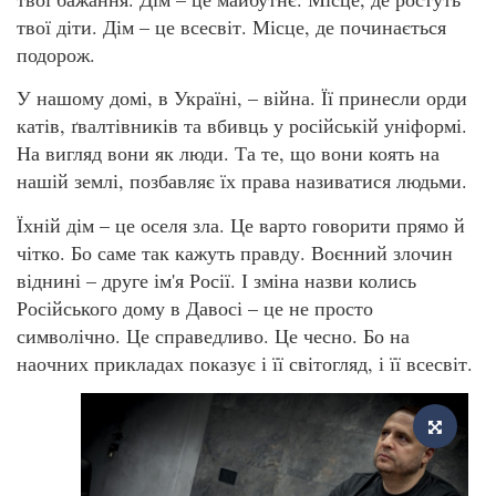
твої діти. Дім – це всесвіт. Місце, де починається
подорож.
У нашому домі, в Україні, – війна. Її принесли орди
катів, ґвалтівників та вбивць у російській уніформі.
На вигляд вони як люди. Та те, що вони коять на
нашій землі, позбавляє їх права називатися людьми.
Їхній дім – це оселя зла. Це варто говорити прямо й
чітко. Бо саме так кажуть правду. Воєнний злочин
віднині – друге ім'я Росії. І зміна назви колись
Російського дому в Давосі – це не просто
символічно. Це справедливо. Це чесно. Бо на
наочних прикладах показує і її світогляд, і її всесвіт.