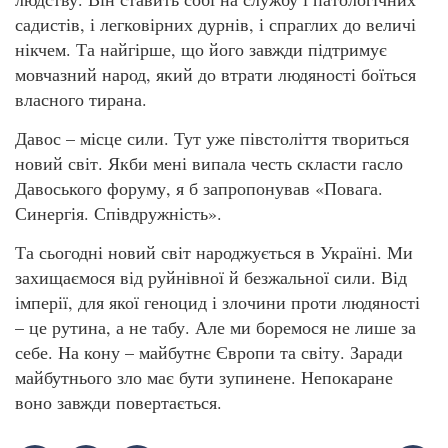
садистів, і легковірних дурнів, і спраглих до величі
нікчем. Та найгірше, що його завжди підтримує
мовчазний народ, який до втрати людяності боїться
власного тирана.
Давос – місце сили. Тут уже півстоліття твориться
новий світ. Якби мені випала честь скласти гасло
Давоського форуму, я б запропонував «Повага.
Синергія. Співдружність».
Та сьогодні новий світ народжується в Україні. Ми
захищаємося від руйнівної й безжальної сили. Від
імперії, для якої геноцид і злочини проти людяності
– це рутина, а не табу. Але ми боремося не лише за
себе. На кону – майбутнє Європи та світу. Заради
майбутнього зло має бути зупинене. Непокаране
воно завжди повертається.