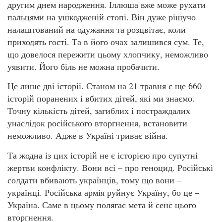
другим днем народження. Іллюша вже може рухати
пальцями на ушкодженій стопі. Він дуже рішучо
налаштований на одужання та розцвітає, коли
приходять гості. Та в його очах залишився сум. Те,
що довелося пережити цьому хлопчику, неможливо
уявити. Його біль не можна пробачити.
Це лише дві історії. Станом на 21 травня є ще 660
історій поранених і вбитих дітей, які ми знаємо.
Точну кількість дітей, загиблих і постраждалих
унаслідок російського вторгнення, встановити
неможливо. Адже в Україні триває війна.
Та жодна із цих історій не є історією про супутні
жертви конфлікту. Вони всі – про геноцид. Російські
солдати вбивають українців, тому що вони –
українці. Російська армія руйнує Україну, бо це –
Україна. Саме в цьому полягає мета й сенс цього
вторгнення.