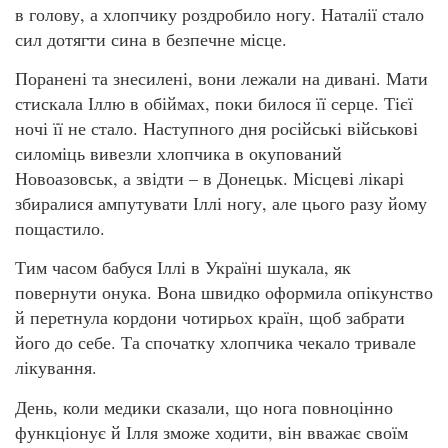
в голову, а хлопчику роздробило ногу. Наталії стало
сил дотягти сина в безпечне місце.
Поранені та знесилені, вони лежали на дивані. Мати
стискала Іллю в обіймах, поки билося її серце. Тієї
ночі її не стало. Наступного дня російські військові
силоміць вивезли хлопчика в окупований
Новоазовськ, а звідти – в Донецьк. Місцеві лікарі
збиралися ампутувати Іллі ногу, але цього разу йому
пощастило.
Тим часом бабуся Іллі в Україні шукала, як
повернути онука. Вона швидко оформила опікунство
й перетнула кордони чотирьох країн, щоб забрати
його до себе. Та спочатку хлопчика чекало тривале
лікування.
День, коли медики сказали, що нога повноцінно
функціонує й Ілля зможе ходити, він вважає своїм