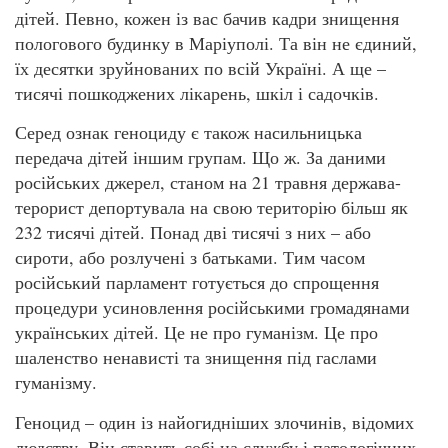
дітей. Певно, кожен із вас бачив кадри знищення
пологового будинку в Маріуполі. Та він не єдиний,
їх десятки зруйнованих по всій Україні. А ще –
тисячі пошкоджених лікарень, шкіл і садочків.
Серед ознак геноциду є також насильницька
передача дітей іншим групам. Що ж. За даними
російських джерел, станом на 21 травня держава-
терорист депортувала на свою територію більш як
232 тисячі дітей. Понад дві тисячі з них – або
сироти, або розлучені з батьками. Тим часом
російський парламент готується до спрощення
процедури усиновлення російськими громадянами
українських дітей. Це не про гуманізм. Це про
шаленство ненависті та знищення під гаслами
гуманізму.
Геноцид – один із найогидніших злочинів, відомих
людству. Він ставить собі на службу і патологічних