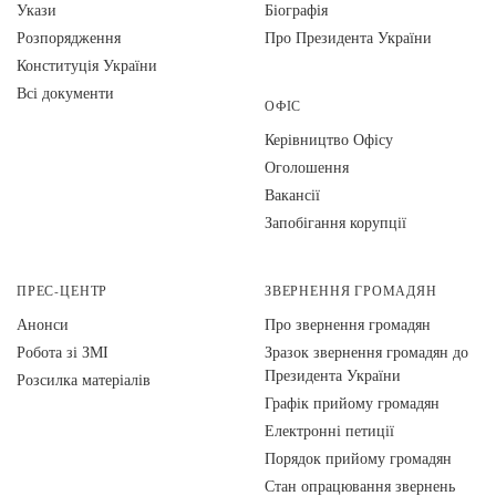
Укази
Біографія
Розпорядження
Про Президента України
Конституція України
Всі документи
ОФІС
Керівництво Офісу
Оголошення
Вакансії
Запобігання корупції
ПРЕС-ЦЕНТР
ЗВЕРНЕННЯ ГРОМАДЯН
Анонси
Про звернення громадян
Робота зі ЗМІ
Зразок звернення громадян до
Президента України
Розсилка матеріалів
Графік прийому громадян
Електронні петиції
Порядок прийому громадян
Стан опрацювання звернень