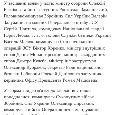
У засіданні взяли участь: міністр оборони Олексій
Резніков та його заступник Ростислав Замлинський,
Головнокомандувач Збройних Сил України Валерій
Залужний, начальник Генерального штабу ЗСУ
Сергій Шаптала, командувач Національної гвардії
Юрій Лебідь, т. в. о. голови Служби безпеки України
Василь Малюк, командувач Сил спеціальних
операцій ЗСУ Віктор Хоренко, міністр внутрішніх
справ Денис Монастирський, міністр закордонних
справ Дмитро Кулеба, міністр інфраструктури
Олександр Кубраков, секретар Ради національної
безпеки і оборони Олексій Данілов та заступник
керівника Офісу Президента Роман Машовець.
У форматі відеозв'язку до засідання Ставки
приєдналися: командувач Сухопутних військ
Збройних Сил України Олександр Сирський,
командувач військ Оперативного командування