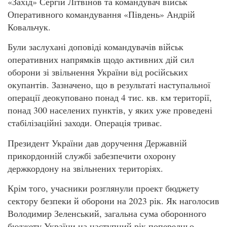
«Захід» Сергій Літвінов та командувач військ
Оперативного командування «Південь» Андрій
Ковальчук.
Були заслухані доповіді командувачів військ
оперативних напрямків щодо активних дій сил
оборони зі звільнення України від російських
окупантів. Зазначено, що в результаті наступальної
операції деокуповано понад 4 тис. кв. км території,
понад 300 населених пунктів, у яких уже проведені
стабілізаційні заходи. Операція триває.
Президент України дав доручення Державній
прикордонній службі забезпечити охорону
держкордону на звільнених територіях.
Крім того, учасники розглянули проект бюджету
сектору безпеки й оборони на 2023 рік. Як наголосив
Володимир Зеленський, загальна сума оборонного
бюджету України на наступний рік попередньо