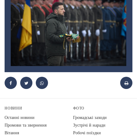
НОВИНИ
ФОТО
Останні новини
Громадські заходи
Промови та звернення
Зустрічі й наради
Вiтання
Робочі поїздки