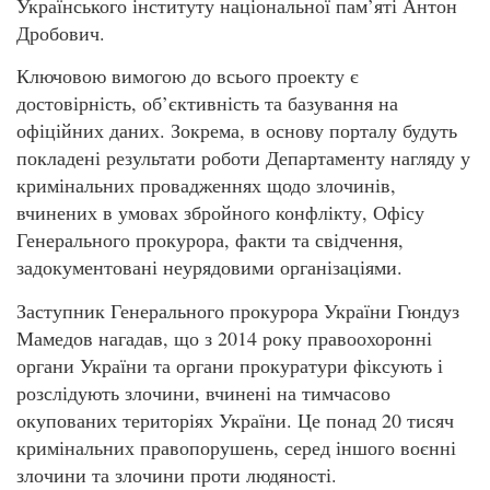
Українського інституту національної пам’яті Антон
Дробович.
Ключовою вимогою до всього проекту є
достовірність, об’єктивність та базування на
офіційних даних. Зокрема, в основу порталу будуть
покладені результати роботи Департаменту нагляду у
кримінальних провадженнях щодо злочинів,
вчинених в умовах збройного конфлікту, Офісу
Генерального прокурора, факти та свідчення,
задокументовані неурядовими організаціями.
Заступник Генерального прокурора України Гюндуз
Мамедов нагадав, що з 2014 року правоохоронні
органи України та органи прокуратури фіксують і
розслідують злочини, вчинені на тимчасово
окупованих територіях України. Це понад 20 тисяч
кримінальних правопорушень, серед іншого воєнні
злочини та злочини проти людяності.