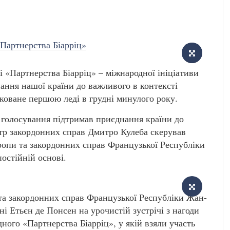
 «Партнерства Біарріц» – міжнародної ініціативи
ання нашої країни до важливого в контексті
тковане першою леді в грудні минулого року.
 голосування підтримав приєднання країни до
тр закордонних справ Дмитро Кулеба скерував
ропи та закордонних справ Французької Республіки
постійній основі.
та закордонних справ Французької Республіки Жан-
ні Етьєн де Понсен на урочистій зустрічі з нагоди
ного «Партнерства Біарріц», у якій взяли участь