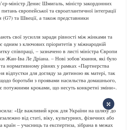
’єр-міністр Денис Шмигаль, міністр закордонних
 питань європейської та євроатлантичної інтеграції
 (G7) та Швеції, а також представники
ють свої зусилля заради рівності між жінками та
 є одним з ключових пріоритетів у міжнародній
итку співпраці, – зазначено в листі міністра Європи
и Жан-Іва Ле Дріана. – Нові зобов’язання, які було
 та нормативному рівнях у рамках «Партнерства
ня відпустки для догляду за дитиною як матері, так
 щодо боротьби з проявами насильства домашнього,
 є потужними кроками, що несуть конкретні зміни».
лосила: «Це важливий крок для України на шляху до
залежно від статі, віку, культурних, фізичних або
а країн – учасниць та експертиза, зібрана в межах