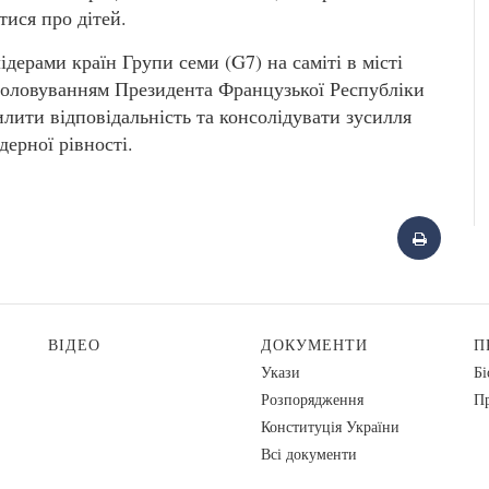
тися про дітей.
дерами країн Групи семи (G7) на саміті в місті
д головуванням Президента Французької Республіки
лити відповідальність та консолідувати зусилля
ерної рівності.
ВІДЕО
ДОКУМЕНТИ
П
Укази
Бі
Розпорядження
Пр
Конституція України
Всі документи