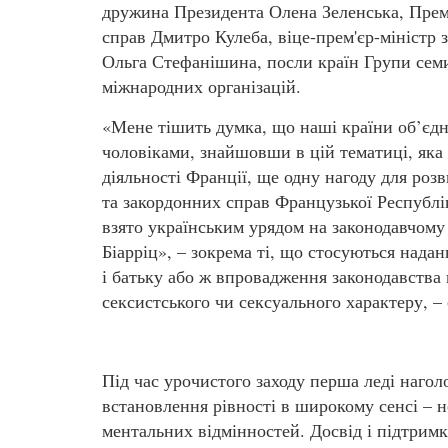
дружина Президента Олена Зеленська, Прем
справ Дмитро Кулеба, віце-прем'єр-міністр з
Ольга Стефанішина, посли країн Групи семи
міжнародних організацій.
«Мене тішить думка, що наші країни об’єдна
чоловіками, знайшовши в цій тематиці, яка
діяльності Франції, ще одну нагоду для розв
та закордонних справ Французької Республік
взято українським урядом на законодавчому
Біарріц», – зокрема ті, що стосуються надан
і батьку або ж впровадження законодавства
сексистського чи сексуального характеру, –
Під час урочистого заходу перша леді наго
встановлення рівності в широкому сенсі – не
ментальних відмінностей. Досвід і підтримк