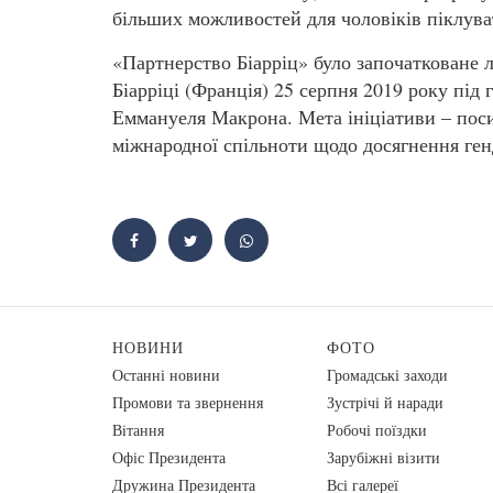
більших можливостей для чоловіків піклува
«Партнерство Біарріц» було започатковане лі
Біарріці (Франція) 25 серпня 2019 року пі
Еммануеля Макрона. Мета ініціативи – поси
міжнародної спільноти щодо досягнення генд
НОВИНИ
ФОТО
Останні новини
Громадські заходи
Промови та звернення
Зустрічі й наради
Вiтання
Робочі поїздки
Офіс Президента
Зарубіжні візити
Дружина Президента
Всі галереї