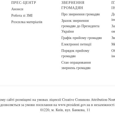
ПРЕС-ЦЕНТР
ЗВЕРНЕННЯ
П
ГРОМАДЯН
І
Анонси
Про звернення громадян
До
Робота зі ЗМІ
ін
Зразок звернення
Розсилка матеріалів
громадян до Президента
За
України
о
Графік прийому громадян
Зв
Електронні петиції
Ме
Порядок прийому
Об
громадян
ін
Стан опрацювання
звернень громадян
ому сайті розміщені на умовах ліцензії
Creative Commons Attribution-NonC
, дозволяється за умови посилання на
www.president.gov.ua
в незалежності 
01220, м. Київ, вул. Банкова, 11