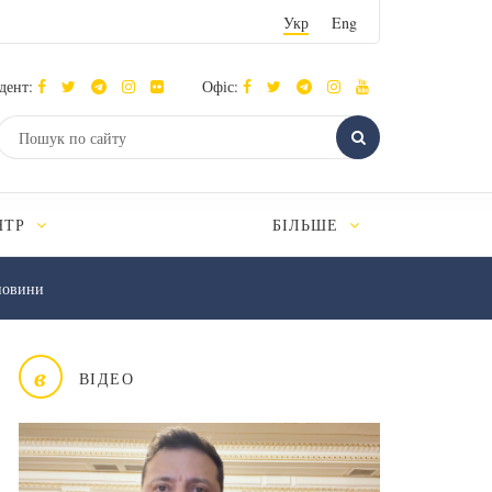
Укр
Eng
дент:
Офіс:
НТР
БІЛЬШЕ
новини
в
ВІДЕО