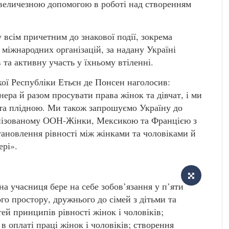
 величезною допомогою в роботі над створенням
всім причетним до знакової події, зокрема
 міжнародних організацій, за надану Україні
 та активну участь у їхньому втіленні.
ої Республіки Етьєн де Понсен наголосив:
нера й разом просувати права жінок та дівчат, і ми
 та плідною. Ми також запрошуємо Україну до
ганізованому ООН-Жінки, Мексикою та Францією з
становлення рівності між жінками та чоловіками й
ері».
а учасниця бере на себе зобов’язання у п’яти
го простору, дружнього до сімей з дітьми та
ей принципів рівності жінок і чоловіків;
в оплаті праці жінок і чоловіків; створення