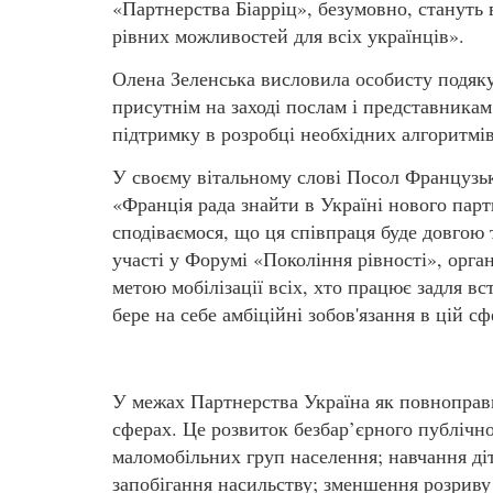
«Партнерства Біарріц», безумовно, стануть
рівних можливостей для всіх українців».
Олена Зеленська висловила особисту подяку 
присутнім на заході послам і представникам
підтримку в розробці необхідних алгоритмів
У своєму вітальному слові Посол Французьк
«Франція рада знайти в Україні нового парт
сподіваємося, що ця співпраця буде довгою
участі у Форумі «Покоління рівності», ор
метою мобілізації всіх, хто працює задля в
бере на себе амбіційні зобов'язання в цій сф
У межах Партнерства Україна як повноправн
сферах. Це розвиток безбар’єрного публічно
маломобільних груп населення; навчання діт
запобігання насильству; зменшення розриву 