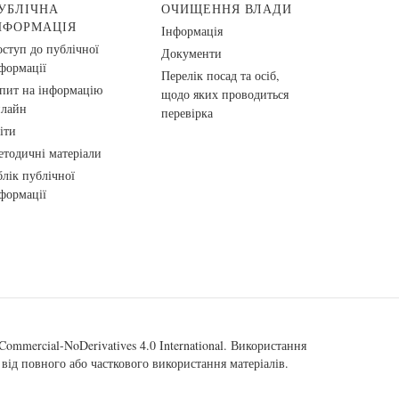
УБЛІЧНА
ОЧИЩЕННЯ ВЛАДИ
НФОРМАЦІЯ
Інформація
ступ до публічної
Документи
формації
Перелік посад та осіб,
пит на інформацію
щодо яких проводиться
нлайн
перевірка
іти
тодичні матеріали
лік публічної
формації
ommercial-NoDerivatives 4.0 International
. Використання
від повного або часткового використання матеріалів.