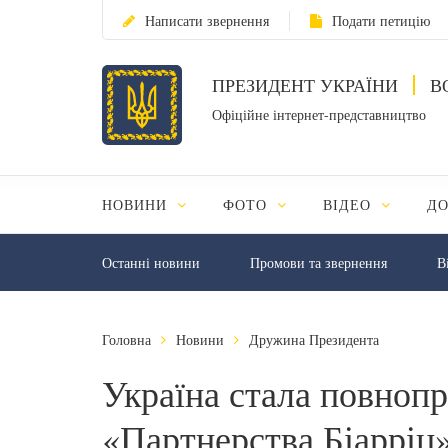
Написати звернення
Подати петицію
ПРЕЗИДЕНТ УКРАЇНИ
В
Офіційне інтернет-представництво
НОВИНИ
ФОТО
ВІДЕО
Д
Останні новини
Промови та звернення
В
Головна
Новини
Дружина Президента
Україна стала повноп
«Партнерства Біарріц