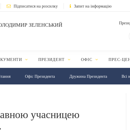
Підписатися на розсилку
Запит на інформацію
Прези
ОЛОДИМИР ЗЕЛЕНСЬКИЙ
ОКУМЕНТИ
ПРЕЗИДЕНТ
ОФІС
ПРЕС-ЦЕ
iтання
Офіс Президента
Дружина Президента
Всі 
равною учасницею
»