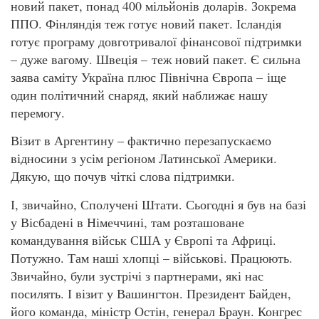
новий пакет, понад 400 мільйонів доларів. Зокрема
ППО. Фінляндія теж готує новий пакет. Ісландія
готує програму довготривалої фінансової підтримки
– дуже вагому. Швеція – теж новий пакет. Є сильна
заява саміту Україна плюс Північна Європа – іще
один політичний снаряд, який наближає нашу
перемогу.
Візит в Аргентину – фактично перезапускаємо
відносини з усім регіоном Латинської Америки.
Дякую, що почув чіткі слова підтримки.
І, звичайно, Сполучені Штати. Сьогодні я був на базі
у Вісбадені в Німеччині, там розташоване
командування військ США у Європі та Африці.
Потужно. Там наші хлопці – військові. Працюють.
Звичайно, були зустрічі з партнерами, які нас
посилять. І візит у Вашингтон. Президент Байден,
його команда, міністр Остін, генерал Браун. Конгрес