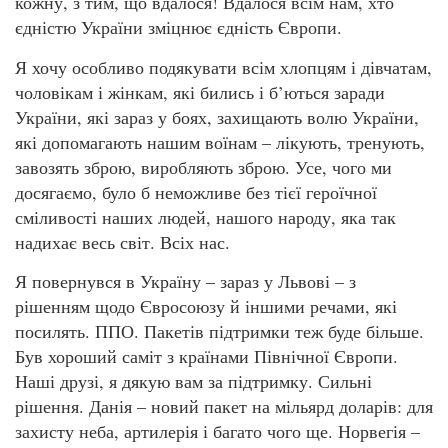
кожну, з тим, що вдалося! Вдалося всім нам, хто
єдністю України зміцнює єдність Європи.
Я хочу особливо подякувати всім хлопцям і дівчатам,
чоловікам і жінкам, які бились і б’ються заради
України, які зараз у боях, захищають волю України,
які допомагають нашим воїнам – лікують, тренують,
завозять зброю, виробляють зброю. Усе, чого ми
досягаємо, було б неможливе без тієї героїчної
сміливості наших людей, нашого народу, яка так
надихає весь світ. Всіх нас.
Я повернувся в Україну – зараз у Львові – з
рішенням щодо Євросоюзу й іншими речами, які
посилять. ППО. Пакетів підтримки теж буде більше.
Був хороший саміт з країнами Північної Європи.
Наші друзі, я дякую вам за підтримку. Сильні
рішення. Данія – новий пакет на мільярд доларів: для
захисту неба, артилерія і багато чого ще. Норвегія –