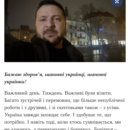
Бажаю здоров’я, шановні українці, шановні
українки!
Важливий день. Тиждень. Важливі були візити.
Багато зустрічей і перемовин, ще більше непублічної
роботи і з друзями, і зі скептиками також – з усіма.
Україна завжди захищає себе. І здобуває те, що
потрібно. І навіть тоді, коли хтось сумнівається, ми
не здаємось, а переконуємо і боремось. Борітеся –