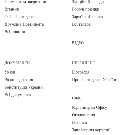
Промови та звернення
Зустрічі й наради
Вiтання
Робочі поїздки
Офіс Президента
Зарубіжні візити
Дружина Президента
Всі галереї
Всі новини
ВІДЕО
ДОКУМЕНТИ
ПРЕЗИДЕНТ
Укази
Біографія
Розпорядження
Про Президента України
Конституція України
Всі документи
ОФІС
Керівництво Офісу
Оголошення
Вакансії
Запобігання корупції