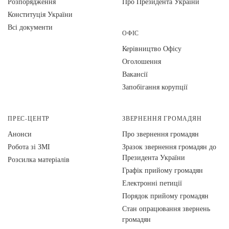
Розпорядження
Про Президента України
Конституція України
Всі документи
ОФІС
Керівництво Офісу
Оголошення
Вакансії
Запобігання корупції
ПРЕС-ЦЕНТР
ЗВЕРНЕННЯ ГРОМАДЯН
Анонси
Про звернення громадян
Робота зі ЗМІ
Зразок звернення громадян до
Президента України
Розсилка матеріалів
Графік прийому громадян
Електронні петиції
Порядок прийому громадян
Стан опрацювання звернень
громадян