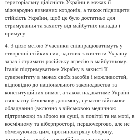
територіальну цілісність України в межах її
міжнародно визнаних кордонів, а також підвищити
стійкість України, щоб це було достатньо для
стримування та захисту від майбутніх нападів і
примусу.
4. З цією метою Учасники співпрацюватимуть у
створенні стійких сил, здатних захистити Україну
зараз і стримати російську агресію в майбутньому.
Італія підтримуватиме Україну в захисті її
суверенітету в межах своїх засобів і можливостей,
відповідно до національного законодавства та
конституційних вимог, а також надаватиме Україні
своєчасну безпекову допомогу, сучасне військове
обладнання (включно з військовою медичною
підтримкою) та зброю на суші, в повітрі та на морі, в
космічному та кіберпросторі, першочергово, але не
обмежуючись цим, протиповітряну оборону,
артилерію, засоби далекобійного ураження,