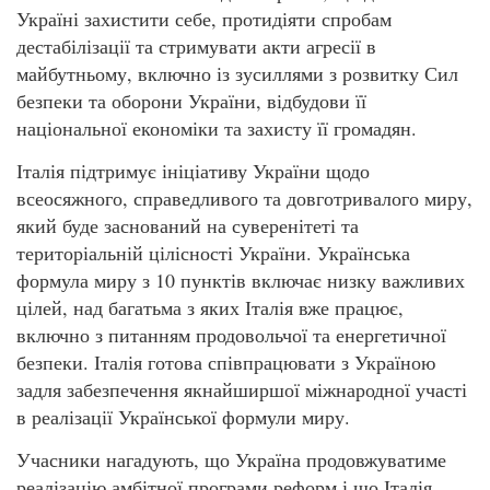
Україні захистити себе, протидіяти спробам
дестабілізації та стримувати акти агресії в
майбутньому, включно із зусиллями з розвитку Сил
безпеки та оборони України, відбудови її
національної економіки та захисту її громадян.
Італія підтримує ініціативу України щодо
всеосяжного, справедливого та довготривалого миру,
який буде заснований на суверенітеті та
територіальній цілісності України. Українська
формула миру з 10 пунктів включає низку важливих
цілей, над багатьма з яких Італія вже працює,
включно з питанням продовольчої та енергетичної
безпеки. Італія готова співпрацювати з Україною
задля забезпечення якнайширшої міжнародної участі
в реалізації Української формули миру.
Учасники нагадують, що Україна продовжуватиме
реалізацію амбітної програми реформ і що Італія