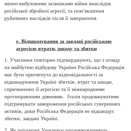
мінно-вибуховими залишками війни внаслідок
російської збройної агресії, та пом’якшення
руйнівних наслідків після її завершення.
е. Відшкодування за завдані російською
агресією втрати, шкоду та збитки
1. Учасники повторно підтверджують, що з огляду
на майбутню відбудову України Російська Федерація
має бути притягнута до відповідальності за
відшкодування Україні збитків, втрат та шкоди,
спричинених її агресією та її міжнародними
протиправними діяннями. Італія продовжуватиме
підтримувати замороження російських суверенних
активів, доки Російська Федерація не відшкодує
збитки, завдані Україні.
2. Як пріоритет Учасники продовжуватимуть