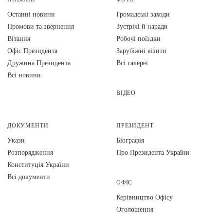
Останні новини
Громадські заходи
Промови та звернення
Зустрічі й наради
Вiтання
Робочі поїздки
Офіс Президента
Зарубіжні візити
Дружина Президента
Всі галереї
Всі новини
ВІДЕО
ДОКУМЕНТИ
ПРЕЗИДЕНТ
Укази
Біографія
Розпорядження
Про Президента України
Конституція України
Всі документи
ОФІС
Керівництво Офісу
Оголошення