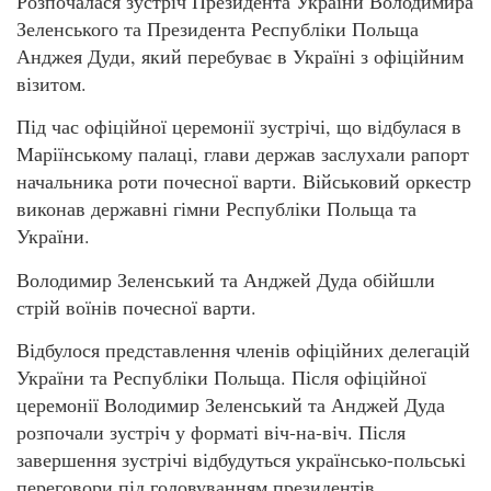
Розпочалася зустріч Президента України Володимира
Зеленського та Президента Республіки Польща
Анджея Дуди, який перебуває в Україні з офіційним
візитом.
Під час офіційної церемонії зустрічі, що відбулася в
Маріїнському палаці, глави держав заслухали рапорт
начальника роти почесної варти. Військовий оркестр
виконав державні гімни Республіки Польща та
України.
Володимир Зеленський та Анджей Дуда обійшли
стрій воїнів почесної варти.
Відбулося представлення членів офіційних делегацій
України та Республіки Польща. Після офіційної
церемонії Володимир Зеленський та Анджей Дуда
розпочали зустріч у форматі віч-на-віч. Після
завершення зустрічі відбудуться українсько-польські
переговори під головуванням президентів.