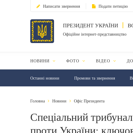
Написати звернення
Подати петицію
ПРЕЗИДЕНТ УКРАЇНИ
В
Офіційне інтернет-представництво
НОВИНИ
ФОТО
ВІДЕО
Д
Останні новини
Промови та звернення
В
Головна
Новини
Офіс Президента
Спеціальний трибунал
проти України: ключов