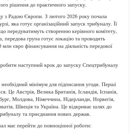
чного рішення до практичного запуску.
у з Радою Європи. З лютого 2026 року почала
рзі, яка готує організаційний запуск трибуналу. Її
 що передуватимуть створенню керівного комітету,
а, передова група готує локацію та проводить
0 млн євро фінансування на діяльність передової
зробити наступний крок до запуску Спецтрибуналу
 необхідний мінімум для підписання угоди. Перші
я. Це Австрія, Велика Британія, Ісландія, Іспанія,
бург, Молдова, Німеччина, Нідерланди, Норвегія,
ватія, Швеція та Україна. Це відкриває шлях до
трибуналу та приєднання нових держав.
нал має перейти до повноцінної роботи: