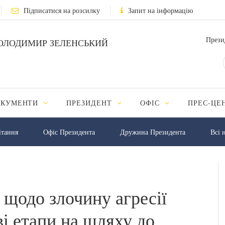
Підписатися на розсилку
Запит на інформацію
Прези
ОЛОДИМИР ЗЕЛЕНСЬКИЙ
ОКУМЕНТИ
ПРЕЗИДЕНТ
ОФІС
ПРЕС-ЦЕ
iтання
Офіс Президента
Дружина Президента
Всі 
 щодо злочину агресії
і етапи на шляху до