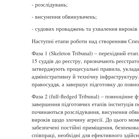
- розслідувань;
- висунення обвинувачень;
- судових проваджень та ухвалення вироків
Наступні етапи роботи над створенням Спе
Фаза 1 (Skeleton Tribunal) – перехідний ета
15 суддів до реєстру, призначають реєстра
затверджують процесуальні правила, уклад
адміністративну й технічну інфраструктуру.
правосуддя, а завершує підготовку до повно
Фаза 2 (full-fledged Tribunal) – повноцінне
завершення підготовчих етапів інституція п
починаються розслідування, висунення обви
вироків щодо злочину агресії. До цього мом
забезпечені постійні приміщення, безпеков
співпраці, необхідні для ефективного здійс