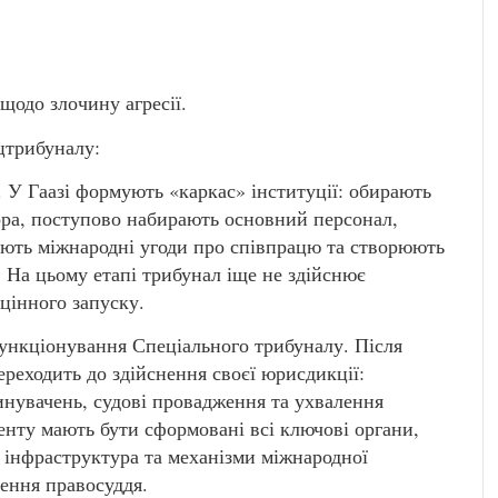
 щодо злочину агресії.
цтрибуналу:
п. У Гаазі формують «каркас» інституції: обирають
тора, поступово набирають основний персонал,
ають міжнародні угоди про співпрацю та створюють
 На цьому етапі трибунал іще не здійснює
цінного запуску.
 функціонування Спеціального трибуналу. Після
ереходить до здійснення своєї юрисдикції:
нувачень, судові провадження та ухвалення
енту мають бути сформовані всі ключові органи,
а інфраструктура та механізми міжнародної
нення правосуддя.