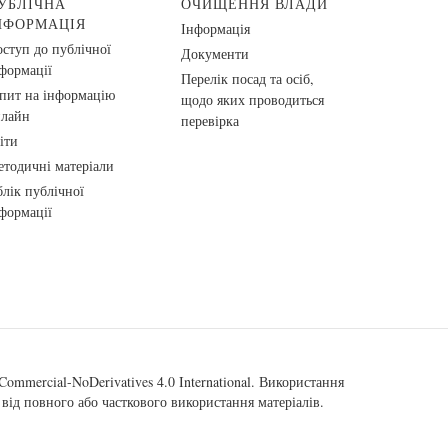
УБЛІЧНА
ОЧИЩЕННЯ ВЛАДИ
НФОРМАЦІЯ
Інформація
ступ до публічної
Документи
формації
Перелік посад та осіб,
пит на інформацію
щодо яких проводиться
нлайн
перевірка
іти
тодичні матеріали
лік публічної
формації
ommercial-NoDerivatives 4.0 International
. Використання
від повного або часткового використання матеріалів.