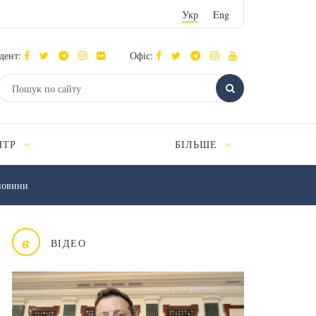
Укр
Eng
дент:
Офіс:
НТР
БІЛЬШЕ
новини
в
ВІДЕО