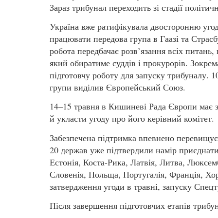
Зараз трибунал переходить зі стадії політи
Україна вже ратифікувала двосторонню угод
працювати передова група в Гаазі та Страсбу
робота передбачає розв’язання всіх питань,
який обиратиме суддів і прокурорів. Зокрем
підготовчу роботу для запуску трибуналу. 1
групи виділив Європейський Союз.
14–15 травня в Кишиневі Рада Європи має 
й укласти угоду про його керівний комітет.
Забезпечена підтримка впевнено перевищує
20 держав уже підтвердили намір приєднатис
Естонія, Коста-Рика, Латвія, Литва, Люксем
Словенія, Польща, Португалія, Франція, Хор
затвердження угоди в травні, запуску Спец
Після завершення підготовчих етапів трибу