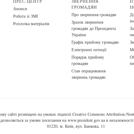
ПРЕС-ЦЕНТР
ЗВЕРНЕННЯ
П
ГРОМАДЯН
І
Анонси
Про звернення громадян
До
Робота зі ЗМІ
ін
Зразок звернення
Розсилка матеріалів
громадян до Президента
За
України
о
Графік прийому громадян
Зв
Електронні петиції
Ме
Порядок прийому
Об
громадян
ін
Стан опрацювання
звернень громадян
ому сайті розміщені на умовах ліцензії
Creative Commons Attribution-NonC
, дозволяється за умови посилання на
www.president.gov.ua
в незалежності 
01220, м. Київ, вул. Банкова, 11