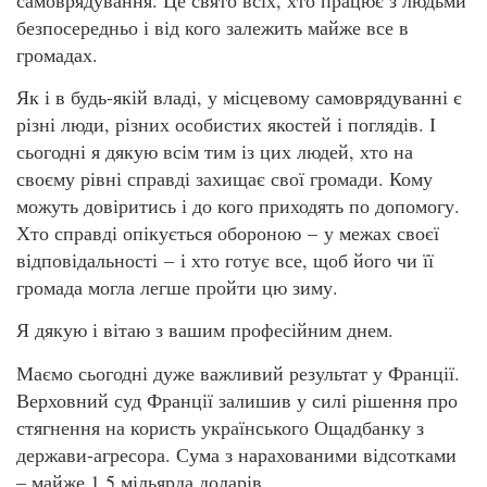
безпосередньо і від кого залежить майже все в
громадах.
Як і в будь-якій владі, у місцевому самоврядуванні є
різні люди, різних особистих якостей і поглядів. І
сьогодні я дякую всім тим із цих людей, хто на
своєму рівні справді захищає свої громади. Кому
можуть довіритись і до кого приходять по допомогу.
Хто справді опікується обороною – у межах своєї
відповідальності – і хто готує все, щоб його чи її
громада могла легше пройти цю зиму.
Я дякую і вітаю з вашим професійним днем.
Маємо сьогодні дуже важливий результат у Франції.
Верховний суд Франції залишив у силі рішення про
стягнення на користь українського Ощадбанку з
держави-агресора. Сума з нарахованими відсотками
– майже 1,5 мільярда доларів.