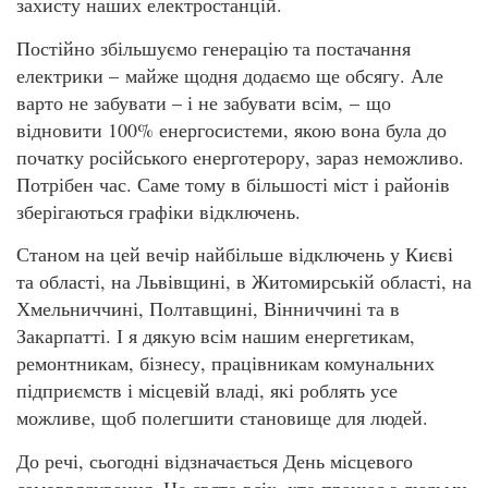
захисту наших електростанцій.
Постійно збільшуємо генерацію та постачання
електрики – майже щодня додаємо ще обсягу. Але
варто не забувати – і не забувати всім, – що
відновити 100% енергосистеми, якою вона була до
початку російського енерготерору, зараз неможливо.
Потрібен час. Саме тому в більшості міст і районів
зберігаються графіки відключень.
Станом на цей вечір найбільше відключень у Києві
та області, на Львівщині, в Житомирській області, на
Хмельниччині, Полтавщині, Вінниччині та в
Закарпатті. І я дякую всім нашим енергетикам,
ремонтникам, бізнесу, працівникам комунальних
підприємств і місцевій владі, які роблять усе
можливе, щоб полегшити становище для людей.
До речі, сьогодні відзначається День місцевого
самоврядування. Це свято всіх, хто працює з людьми