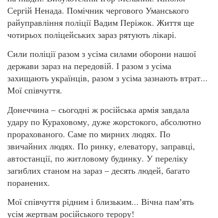
Сергій Ненада. Помічник чергового Уманського
райуправління поліції Вадим Періжок. Життя ще
чотирьох поліцейських зараз рятують лікарі.
Сили поліції разом з усіма силами оборони нашої
держави зараз на передовій. І разом з усіма
захищають українців, разом з усіма зазнають втрат...
Мої співчуття.
Донеччина – сьогодні ж російська армія завдала
удару по Кураховому, дуже жорстокого, абсолютно
прорахованого. Саме по мирних людях. По
звичайних людях. По ринку, елеватору, заправці,
автостанції, по житловому будинку. У переліку
загиблих станом на зараз – десять людей, багато
поранених.
Мої співчуття рідним і близьким... Вічна памʼять
усім жертвам російського терору!