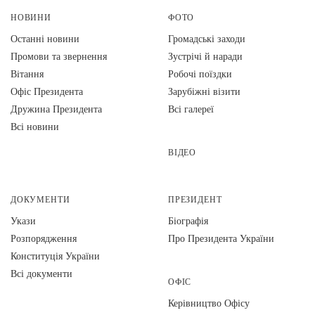
НОВИНИ
ФОТО
Останні новини
Громадські заходи
Промови та звернення
Зустрічі й наради
Вiтання
Робочі поїздки
Офіс Президента
Зарубіжні візити
Дружина Президента
Всі галереї
Всі новини
ВІДЕО
ДОКУМЕНТИ
ПРЕЗИДЕНТ
Укази
Біографія
Розпорядження
Про Президента України
Конституція України
Всі документи
ОФІС
Керівництво Офісу