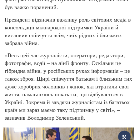
був важко поранений.
Президент відзначив важливу роль світових медіа в
консолідації міжнародної підтримки України й
висловив співчуття всім, чиїх рідних і близьких
забрала війна.
«Весь цей час журналісти, оператори, редактори,
фотографи, водії – на лінії фронту. Оскільки це
гібридна війна, у російських руках інформація – це
також зброя. Щирі співчуття батькам і близьким тих
дуже хоробрих чоловіків і жінок, які втратили свої
життя, намагаючись показати, що відбувається в
Україні. Зокрема й завдяки журналістам із багатьох
країн ми зараз маємо таку підтримку у світі», –
зазначив Володимир Зеленський.