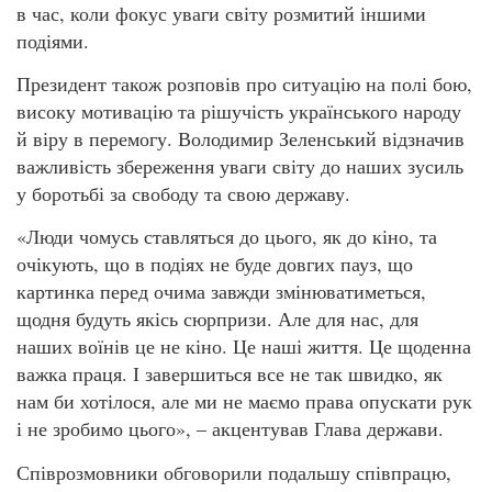
в час, коли фокус уваги світу розмитий іншими
подіями.
Президент також розповів про ситуацію на полі бою,
високу мотивацію та рішучість українського народу
й віру в перемогу. Володимир Зеленський відзначив
важливість збереження уваги світу до наших зусиль
у боротьбі за свободу та свою державу.
«Люди чомусь ставляться до цього, як до кіно, та
очікують, що в подіях не буде довгих пауз, що
картинка перед очима завжди змінюватиметься,
щодня будуть якісь сюрпризи. Але для нас, для
наших воїнів це не кіно. Це наші життя. Це щоденна
важка праця. І завершиться все не так швидко, як
нам би хотілося, але ми не маємо права опускати рук
і не зробимо цього», – акцентував Глава держави.
Співрозмовники обговорили подальшу співпрацю,