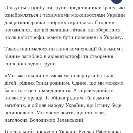
Очікується прибуття групи представників Ірану, які
ознайомляться з технічними можливостями України
для розшифровки «чорних скриньок». Сторони
погодилися, що всі залишки літака, які збереглися
після катастрофи, мають бути повернені в Україну.
Також піднімалося питання компенсації близьким і
рідним загиблих в авіакатастрофі та створення
спільної слідчої групи.
«Ми вже ніколи не зможемо повернути батьків,
дітей, рідних їхнім родинам. Єдине, що ми можемо
їм дати, – це справедливість. А справедливість
полягає у правді. Я обіцяв рідним і близьким
загиблих, я обіцяв народу України, що істину буде
встановлено. Ми маємо знати, що сталося», –
наголосив Володимир Зеленський.
Генеральний прокурор України Руслан Рябошапка