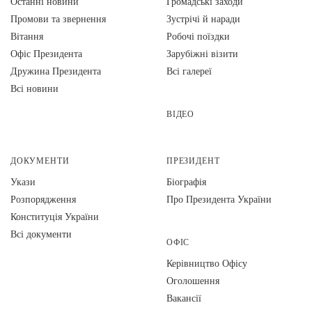
Останні новини
Громадські заходи
Промови та звернення
Зустрічі й наради
Вiтання
Робочі поїздки
Офіс Президента
Зарубіжні візити
Дружина Президента
Всі галереї
Всі новини
ВІДЕО
ДОКУМЕНТИ
ПРЕЗИДЕНТ
Укази
Біографія
Розпорядження
Про Президента України
Конституція України
Всі документи
ОФІС
Керівництво Офісу
Оголошення
Вакансії