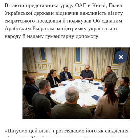
Вітаючи представника уряду ОАЕ в Києві, Глава
Української держави відзначив важливість візиту
еміратського посадовця й подякував Об’єднаним
Арабським Еміратам за підтримку українського
народу й надану гуманітарну допомогу.
«Цінуємо цей візит і розглядаємо його як свідчення
підтримки України такою впливовою державою, як