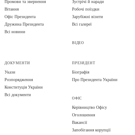
Промови та звернення
Зустрічі й наради
Вiтання
Робочі поїздки
Офіс Президента
Зарубіжні візити
Дружина Президента
Всі галереї
Всі новини
ВІДЕО
ДОКУМЕНТИ
ПРЕЗИДЕНТ
Укази
Біографія
Розпорядження
Про Президента України
Конституція України
Всі документи
ОФІС
Керівництво Офісу
Оголошення
Вакансії
Запобігання корупції