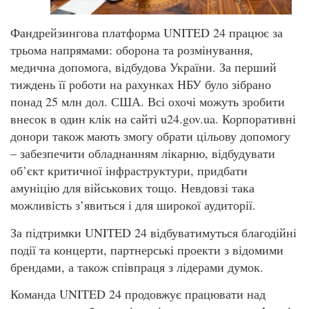
Фандрейзингова платформа UNITED 24 працює за
трьома напрямами: оборона та розмінування,
медична допомога, відбудова України. За перший
тиждень її роботи на рахунках НБУ було зібрано
понад 25 млн дол. США. Всі охочі можуть зробити
внесок в один клік на сайті u24.gov.ua. Корпоративні
донори також мають змогу обрати цільову допомогу
– забезпечити обладнанням лікарню, відбудувати
об’єкт критичної інфраструктури, придбати
амуніцію для військових тощо. Невдовзі така
можливість з’явиться і для широкої аудиторії.
За підтримки UNITED 24 відбуватимуться благодійні
події та концерти, партнерські проекти з відомими
брендами, а також співпраця з лідерами думок.
Команда UNITED 24 продовжує працювати над