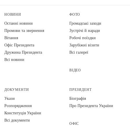
НОВИНИ
ФОТО
Останні новини
Громадські заходи
Промови та звернення
Зустрічі й наради
Вiтання
Робочі поїздки
Офіс Президента
Зарубіжні візити
Дружина Президента
Всі галереї
Всі новини
ВІДЕО
ДОКУМЕНТИ
ПРЕЗИДЕНТ
Укази
Біографія
Розпорядження
Про Президента України
Конституція України
Всі документи
ОФІС