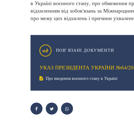
в Україні воєнного стану, про обмеження пр
відхиленням від зобов'язань за Міжнародним
про межу цих відхилень і причини ухваленн
од
ПОВ’ЯЗАНІ ДОКУМЕНТИ
УКАЗ ПРЕЗИДЕНТА УКРАЇНИ №64/20
Про введення воєнного стану в Україні