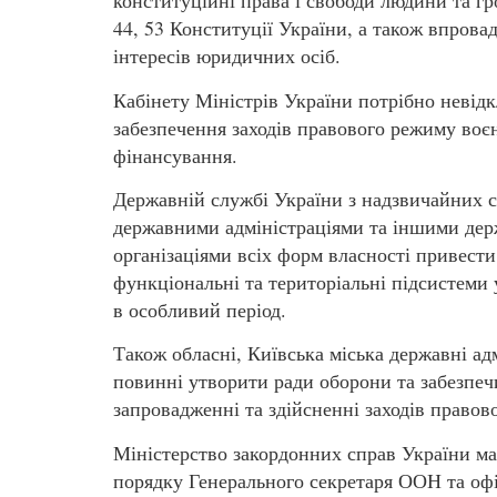
конституційні права і свободи людини та гро
44, 53 Конституції України, а також впров
інтересів юридичних осіб.
Кабінету Міністрів України потрібно невід
забезпечення заходів правового режиму воєн
фінансування.
Державній службі України з надзвичайних с
державними адміністраціями та іншими дер
організаціями всіх форм власності привести
функціональні та територіальні підсистеми 
в особливий період.
Також обласні, Київська міська державні ад
повинні утворити ради оборони та забезпе
запровадженні та здійсненні заходів право
Міністерство закордонних справ України м
порядку Генерального секретаря ООН та оф