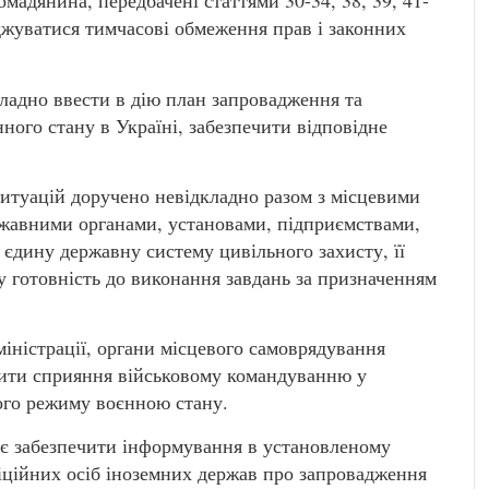
мадянина, передбачені статтями 30-34, 38, 39, 41-
аджуватися тимчасові обмеження прав і законних
кладно ввести в дію план запровадження та
ного стану в Україні, забезпечити відповідне
итуацій доручено невідкладно разом з місцевими
жавними органами, установами, підприємствами,
 єдину державну систему цивільного захисту, її
у готовність до виконання завдань за призначенням
міністрації, органи місцевого самоврядування
чити сприяння військовому командуванню у
вого режиму воєнною стану.
ає забезпечити інформування в установленому
іційних осіб іноземних держав про запровадження