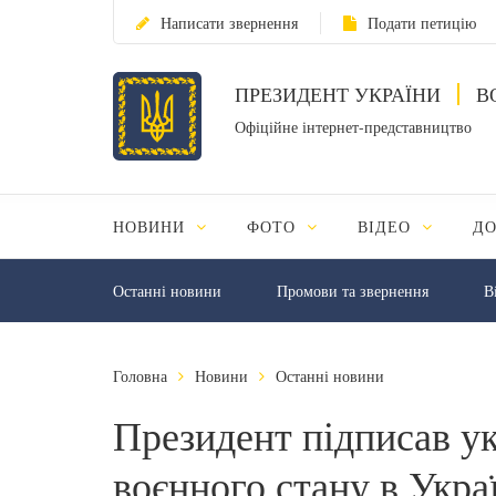
Написати звернення
Подати петицію
ПРЕЗИДЕНТ УКРАЇНИ
В
Офіційне інтернет-представництво
НОВИНИ
ФОТО
ВІДЕО
Д
Останні новини
Промови та звернення
В
Головна
Новини
Останні новини
Президент підписав у
воєнного стану в Укра