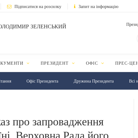
Підписатися на розсилку
Запит на інформацію
Прези
ОЛОДИМИР ЗЕЛЕНСЬКИЙ
ОКУМЕНТИ
ПРЕЗИДЕНТ
ОФІС
ПРЕС-ЦЕ
iтання
Офіс Президента
Дружина Президента
Всі 
каз про запровадження
їні, Верховна Рада його