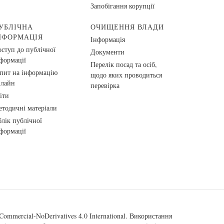
Запобігання корупції
УБЛІЧНА
ОЧИЩЕННЯ ВЛАДИ
НФОРМАЦІЯ
Інформація
ступ до публічної
Документи
формації
Перелік посад та осіб,
пит на інформацію
щодо яких проводиться
нлайн
перевірка
іти
тодичні матеріали
лік публічної
формації
ommercial-NoDerivatives 4.0 International
. Використання