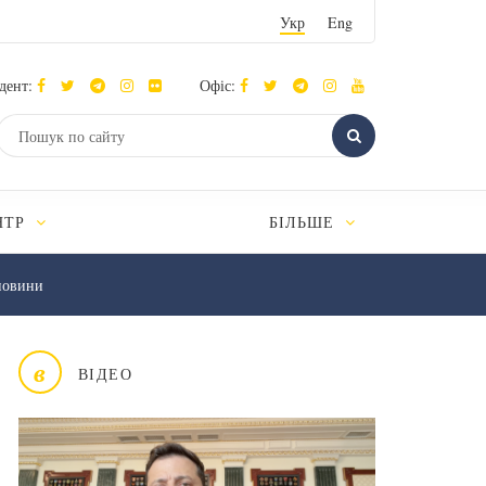
Укр
Eng
дент:
Офіс:
НТР
БІЛЬШЕ
новини
в
ВІДЕО