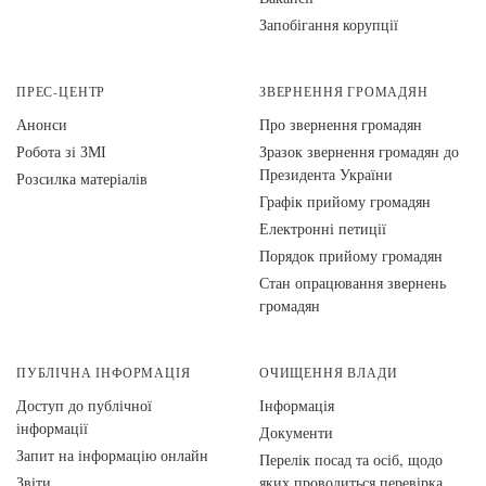
Запобігання корупції
ПРЕС-ЦЕНТР
ЗВЕРНЕННЯ ГРОМАДЯН
Анонси
Про звернення громадян
Робота зі ЗМІ
Зразок звернення громадян до
Президента України
Розсилка матеріалів
Графік прийому громадян
Електронні петиції
Порядок прийому громадян
Стан опрацювання звернень
громадян
ПУБЛІЧНА ІНФОРМАЦІЯ
ОЧИЩЕННЯ ВЛАДИ
Доступ до публічної
Інформація
інформації
Документи
Запит на інформацію онлайн
Перелік посад та осіб, щодо
Звіти
яких проводиться перевірка