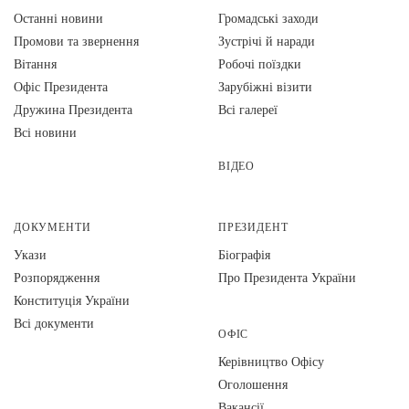
Останні новини
Громадські заходи
Промови та звернення
Зустрічі й наради
Вiтання
Робочі поїздки
Офіс Президента
Зарубіжні візити
Дружина Президента
Всі галереї
Всі новини
ВІДЕО
ДОКУМЕНТИ
ПРЕЗИДЕНТ
Укази
Біографія
Розпорядження
Про Президента України
Конституція України
Всі документи
ОФІС
Керівництво Офісу
Оголошення
Вакансії