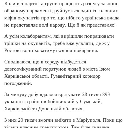
Коли всі партії та групи працюють разом у законно
обраному парламенті, руйнується один із головних
міфів окупантів про те, що нібито українська влада
не представляє волі народу. Ще й як представляє!
А усім колаборантам, які вирішили попрацювати
трішки на окупантів, треба вже уявляти, де ж у
Ростові вони ховатимуться від покарання.
Сподіваюся, що в середу відбудеться
довгоочікуваний порятунок людей з міста Ізюм
Харківської області. Гуманітарний коридор
погоджений.
За минулу добу вдалося врятувати 28 тисяч 893
українці із районів бойових дій у Сумській,
Харківській та Донецькій областях.
З них 20 тисяч змогли виїхати з Маріуполя. Поки що
тільки власним транспортом. Там буде складна