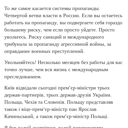
То же самое касается системы пропаганды.
Четвертой ветви власти в России. Если вы остаетесь
работать на пропаганду, вы подвергаете себя гораздо
большему риску, чем если просто уйдете. Просто
увольтесь. Риску санкций и международного
трибунала за пропаганду агрессивной войны, за
оправдание военных преступлений.
Увольняйтесь! Несколько месяцев без работы для вас
точно лучше, чем вся жизнь с международным
преследованием.
Київ відвідали сьогодні премʼєр-міністри трьох
держав-партнерів, трьох держав-друзів України.
Польща, Чехія та Словенія. Польщу представляв
також і віце-премʼєр-міністр пан Ярослав
Качиньський, а також премʼєр-міністр Польщі.
Я був радий зустрітися, радий переговорити