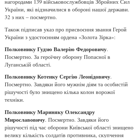
нагородами 139 військовослужбовців Збройних Сил
України, які відзначилися в обороні нашої держави.
32 з них – посмертно.
Також підписав указ про присвоєння звання Герой
України з удостоєнням ордена «Золота Зірка»:
Полковнику Гудзю Валерію Федоровичу
.
Посмертно. За героїчну оборону Попасної в
Луганській області.
Полковнику Котенку Сергію Леонідовичу
.
Посмертно. Завдяки його мужнім діям та особистій
рішучості було знищено кілька колон ворожої
техніки.
Полковнику Мариняку Олександру
Мирославовичу
. Посмертно. Завдяки його
рішучості під час оборони Київської області знищено
велику кількість солдатів противника, скупчення