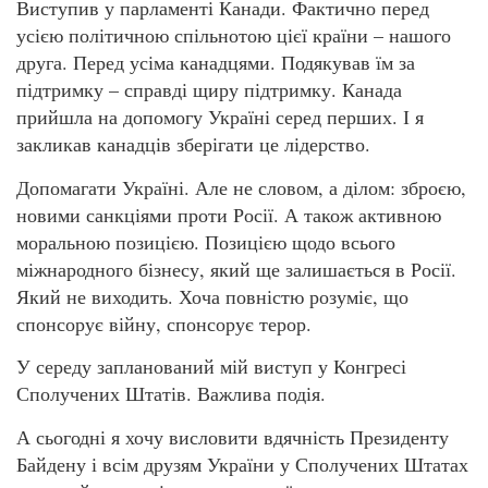
Виступив у парламенті Канади. Фактично перед
усією політичною спільнотою цієї країни – нашого
друга. Перед усіма канадцями. Подякував їм за
підтримку – справді щиру підтримку. Канада
прийшла на допомогу Україні серед перших. І я
закликав канадців зберігати це лідерство.
Допомагати Україні. Але не словом, а ділом: зброєю,
новими санкціями проти Росії. А також активною
моральною позицією. Позицією щодо всього
міжнародного бізнесу, який ще залишається в Росії.
Який не виходить. Хоча повністю розуміє, що
спонсорує війну, спонсорує терор.
У середу запланований мій виступ у Конгресі
Сполучених Штатів. Важлива подія.
А сьогодні я хочу висловити вдячність Президенту
Байдену і всім друзям України у Сполучених Штатах