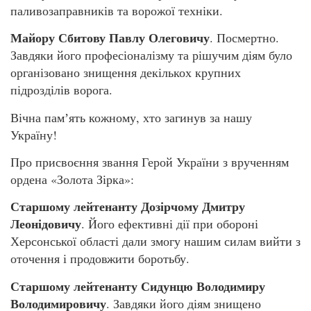
паливозаправників та ворожої техніки.
Майору Сбитову Павлу Олеговичу
. Посмертно.
Завдяки його професіоналізму та рішучим діям було
організовано знищення декількох крупних
підрозділів ворога.
Вічна памʼять кожному, хто загинув за нашу
Україну!
Про присвоєння звання Герой України з врученням
ордена «Золота Зірка»:
Старшому лейтенанту Дозірчому Дмитру
Леонідовичу
. Його ефективні дії при обороні
Херсонської області дали змогу нашим силам вийти з
оточення і продовжити боротьбу.
Старшому лейтенанту Сидунцю Володимиру
Володимировичу
. Завдяки його діям знищено