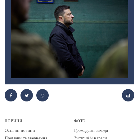
НОВИНИ
ФОТО
Останні новини
Громадські заходи
Промови та звернення
Зустрічі й наради