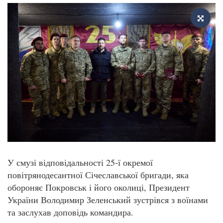
У смузі відповідальності 25-ї окремої
повітрянодесантної Січеславської бригади, яка
обороняє Покровськ і його околиці, Президент
України Володимир Зеленський зустрівся з воїнами
та заслухав доповідь командира.