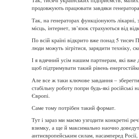
Так, тисячі українських підприємств, малих,
продовжують працювати завдяки генератора
Так, на генераторах функціонують лікарні, 
місць, інтернет, зв’язок страхуються від ві
По всій країні відкрито вже понад 5 тисяч П
люди можуть зігрітися, зарядити техніку, ск
І я вдячний усім нашим партнерам, які вже
щоб підтримувати такий рівень енергостійко
Але все ж таки ключове завдання – зберегти
стабільну роботу попри будь-які російські
Європі.
Саме тому потрібен такий формат.
Тут і зараз ми маємо узгодити конкретні реч
взимку, а ще й максимально наочно доведу
антиєвропейським силам, насамперед Росії,