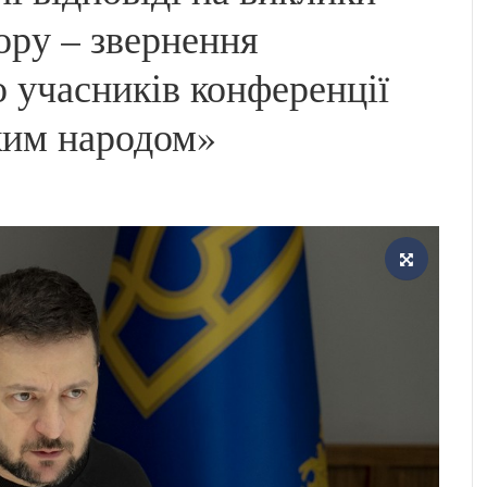
ору – звернення
 учасників конференції
ьким народом»