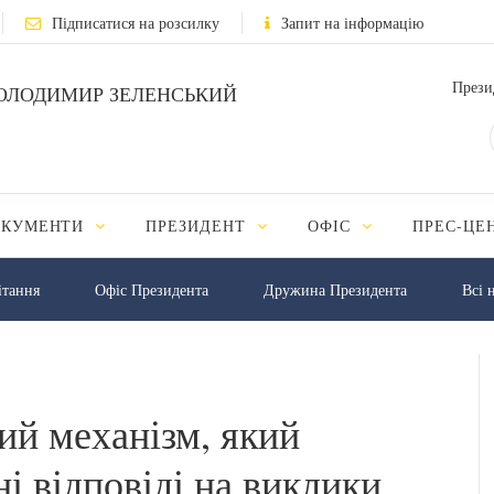
Підписатися на розсилку
Запит на інформацію
Прези
ОЛОДИМИР ЗЕЛЕНСЬКИЙ
ОКУМЕНТИ
ПРЕЗИДЕНТ
ОФІС
ПРЕС-ЦЕ
iтання
Офіс Президента
Дружина Президента
Всі 
ий механізм, який
і відповіді на виклики