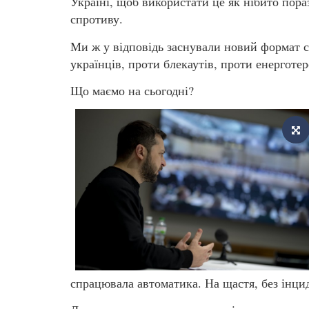
Україні, щоб використати це як нібито пор
спротиву.
Ми ж у відповідь заснували новий формат сп
українців, проти блекаутів, проти енерготер
Що маємо на сьогодні?
спрацювала автоматика. На щастя, без інцид