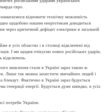
збитих російськими ударами українських
льярда євро.
 намагаємося відновити технічну можливість
е одно щодобово нашим енергетикам доводиться
ння через критичний дефіцит електрики в загальній
же в усіх областях і в столиці відключені від
уація. І ми щодня очікуємо нових російських ударів,
ь відключень.
ного живлення стали в Україні зараз такою ж
ти. Лише так можна захистити звичайних людей і
а блекаут. Фактично в Україні зараз будується
а генерації енергії. Будується дуже швидко, в усіх
всі потреби України.