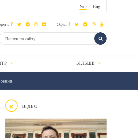
Укр
Eng
дент:
Офіс:
НТР
БІЛЬШЕ
новини
в
ВІДЕО