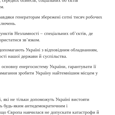
 середніх бізнесів, соціальних об’єктів
м.
завдяки генераторам збережені сотні тисяч робочих
дключень.
унктів Незламності – спеціальних об’єктів, де
ористатися зв’язком.
 допомагають Україні з відповідним обладнанням,
сті нашої держави й суспільства.
 основну енергосистему України, гарантувати її
 намагання зробити Україну найтемнішим місцем у
і, які не тільки допоможуть Україні вистояти
ть будь-яким антидемократичним і
 що Європа навчилася не допускати катастрофи й