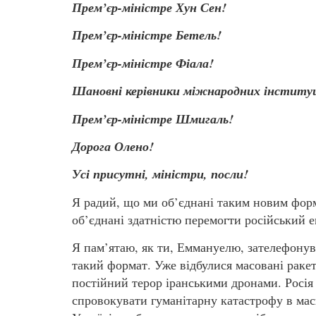
Прем’єр-міністре Хун Сен!
Прем’єр-міністре Бетель!
Прем’єр-міністре Фіала!
Шановні керівники міжнародних інституц
Прем’єр-міністре Шмигаль!
Дорога Олено!
Усі присутні, міністри, посли!
Я радий, що ми об’єднані таким новим форм
об’єднані здатністю перемогти російський е
Я пам’ятаю, як ти, Еммануелю, зателефонув
такий формат. Уже відбулися масовані раке
постійний терор іранськими дронами. Росія
спровокувати гуманітарну катастрофу в масш