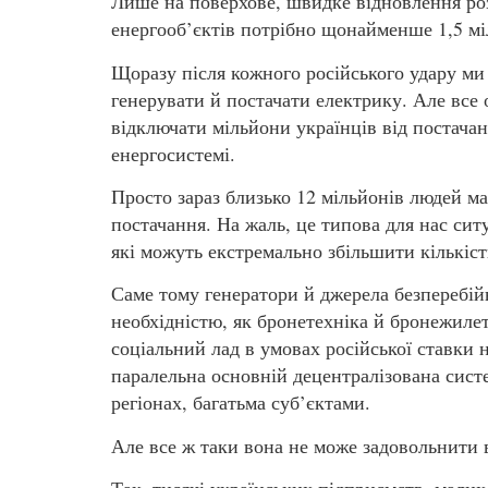
Лише на поверхове, швидке відновлення ро
енергооб’єктів потрібно щонайменше 1,5 мі
Щоразу після кожного російського удару ми
генерувати й постачати електрику. Але вс
відключати мільйони українців від постача
енергосистемі.
Просто зараз близько 12 мільйонів людей май
постачання. На жаль, це типова для нас сит
які можуть екстремально збільшити кількіст
Саме тому генератори й джерела безперебій
необхідністю, як бронетехніка й бронежиле
соціальний лад в умовах російської ставки н
паралельна основній децентралізована систем
регіонах, багатьма суб’єктами.
Але все ж таки вона не може задовольнити 