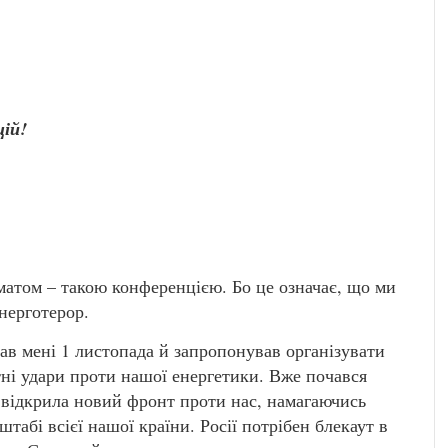
ій!
атом – такою конференцією. Бо це означає, що ми
нерготерор.
ав мені 1 листопада й запропонував організувати
тні удари проти нашої енергетики. Вже почався
 відкрила новий фронт проти нас, намагаючись
табі всієї нашої країни. Росії потрібен блекаут в