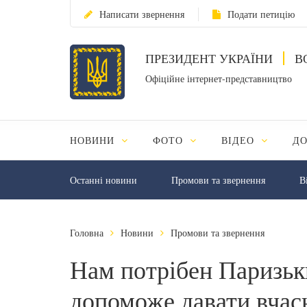
Написати звернення
Подати петицію
ПРЕЗИДЕНТ УКРАЇНИ
В
Офіційне інтернет-представництво
НОВИНИ
ФОТО
ВІДЕО
Д
Останні новини
Промови та звернення
В
Головна
Новини
Промови та звернення
Нам потрібен Паризьк
допоможе давати вчасн