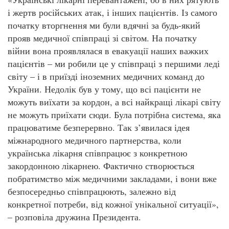
і жертв російських атак, і інших пацієнтів. Із самого
початку вторгнення ми були вдячні за будь-який
прояв медичної співпраці зі світом. На початку
війни вона проявлялася в евакуації наших важких
пацієнтів – ми робили це у співпраці з першими леді
світу – і в приїзді іноземних медичних команд до
України. Недолік був у тому, що всі пацієнти не
можуть виїхати за кордон, а всі найкращі лікарі світу
не можуть приїхати сюди. Була потрібна система, яка
працюватиме безперервно. Так з’явилася ідея
міжнародного медичного партнерства, коли
українська лікарня співпрацює з конкретною
закордонною лікарнею. Фактично створюється
побратимство між медичними закладами, і вони вже
безпосередньо співпрацюють, залежно від
конкретної потреби, від кожної унікальної ситуації»,
– розповіла дружина Президента.