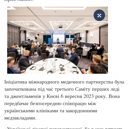
Ініціатива міжнародного медичного партнерства була
започаткована під час третього Саміту перших леді
та джентльменів у Києві 6 вересня 2023 року. Вона
передбачає безпосередню співпрацю між
українськими клініками та закордонними
медзакладами.
«Українські лікарні перевантажені, бо в них рятують