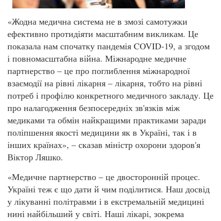
«Жодна медична система не в змозі самотужки
ефективно протидіяти масштабним викликам. Це
показала нам спочатку пандемія COVID-19, а згодом
і повномасштабна війна. Міжнародне медичне
партнерство – це про поглиблення міжнародної
взаємодії на рівні лікарня – лікарня, тобто на рівні
потреб і профілю конкретного медичного закладу. Це
про налагодження безпосередніх зв'язків між
медиками та обмін найкращими практиками заради
поліпшення якості медицини як в Україні, так і в
інших країнах», – сказав міністр охорони здоров'я
Віктор Ляшко.
«Медичне партнерство – це двосторонній процес.
Україні теж є що дати й чим поділитися. Наш досвід
у лікуванні політравми і в екстремальній медицині
нині найбільший у світі. Наші лікарі, зокрема