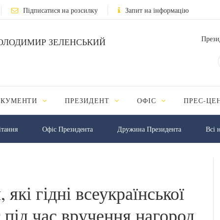
Підписатися на розсилку
Запит на інформацію
Прези
ОЛОДИМИР ЗЕЛЕНСЬКИЙ
ОКУМЕНТИ
ПРЕЗИДЕНТ
ОФІС
ПРЕС-ЦЕ
iтання
Офіс Президента
Дружина Президента
Всі 
які гідні всеукраїнської
 під час вручення нагород