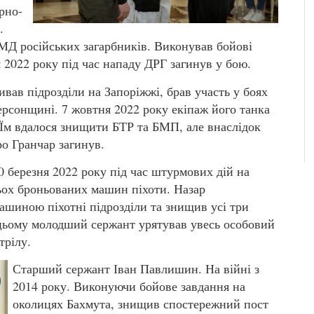
рно-
.
Д російських загарбників. Виконував бойові
 2022 року під час нападу ДРГ загинув у бою.
ав підрозділи на Запоріжжі, брав участь у боях
рсонщині. 7 жовтня 2022 року екіпаж його танка
. Їм вдалося знищити БТР та БМП, але внаслідок
о Гранчар загинув.
березня 2022 року під час штурмових дій на
ьох броньованих машин піхоти. Назар
шиною піхотні підрозділи та знищив усі три
 цьому молодший сержант урятував увесь особовий
трілу.
Старший сержант Іван Павлишин. На війні з
2014 року. Виконуючи бойове завдання на
околицях Бахмута, знищив спостережний пост