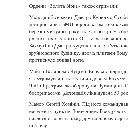
Ордени «Золота Зірка» також отримали:
Молодший сержант Дмитро Куценко. Особи
знищив танк і БМП ворога разом з екіпажа
березні минулого року під час обстрілу з бо
російських окупантів КСП механізованої ро
Бахмуті на Дмитра Куценка впало пʼять пов
зруйнованого будинку, двома плитами йому
притиснуло обидві ноги.
Майор Владислав Куцько. Керував підрозді
які утримували підступи до дороги Бахмут 
Часів Яр, тримали оборону на Луганщині. С
боєприпасами. Детонація ліквідувала 53 рос
Майор Сергій Хомініч. Під його командуван
населених пунктів Донеччини. Брав участь 
вдалося створити плацдарм на лівому березі
поблизу.