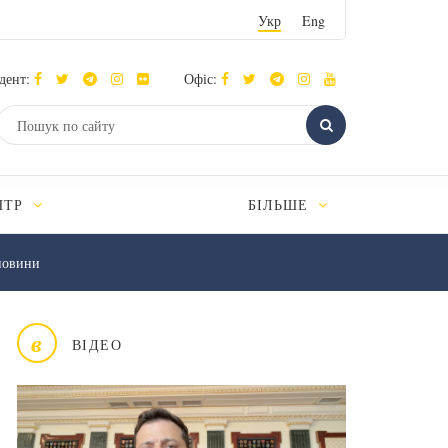
Укр
Eng
дент:
Офіс:
НТР
БІЛЬШЕ
новини
в
ВІДЕО