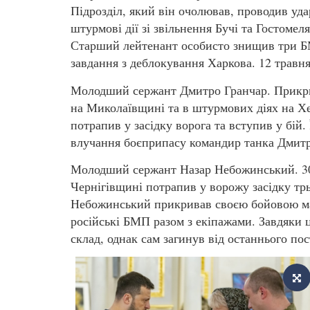
Підрозділ, який він очолював, проводив уда
штурмові дії зі звільнення Бучі та Гостомеля
Старший лейтенант особисто знищив три БМ
завдання з деблокування Харкова. 12 травня
Молодший сержант Дмитро Гранчар. Прикрив
на Миколаївщині та в штурмових діях на Хе
потрапив у засідку ворога та вступив у бій
влучання боєприпасу командир танка Дмитр
Молодший сержант Назар Небожинський. 30 
Чернігівщині потрапив у ворожу засідку тр
Небожинський прикривав своєю бойовою ма
російські БМП разом з екіпажами. Завдяки
склад, однак сам загинув від останнього пос