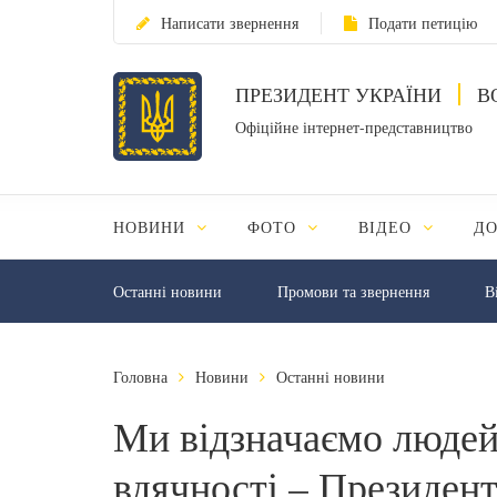
Написати звернення
Подати петицію
ПРЕЗИДЕНТ УКРАЇНИ
В
Офіційне інтернет-представництво
НОВИНИ
ФОТО
ВІДЕО
Д
Останні новини
Промови та звернення
В
Головна
Новини
Останні новини
Ми відзначаємо людей, 
вдячності – Президент