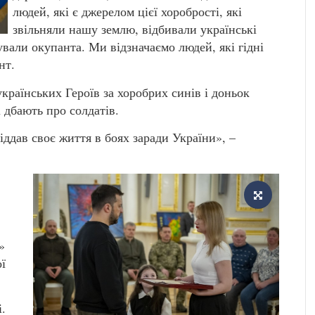
людей, які є джерелом цієї хоробрості, які
звільняли нашу землю, відбивали українські
ували окупанта. Ми відзначаємо людей, які гідні
нт.
раїнських Героїв за хоробрих синів і доньок
і дбають про солдатів.
ддав своє життя в боях заради України», –
»
ї
.