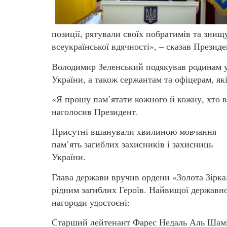
позиції, рятували своїх побратимів та знищ
всеукраїнської вдячності», – сказав Президе
Володимир Зеленський подякував родинам ук
України, а також сержантам та офіцерам, як
«Я прошу пам’ятати кожного й кожну, хто ві
наголосив Президент.
Присутні вшанували хвилиною мовчання
пам’ять загиблих захисників і захисниць
України.
Глава держави вручив ордени «Золота Зірка
рідним загиблих Героїв. Найвищої державно
нагороди удостоєні:
Старший лейтенант Фарес Недаль Аль Шамі