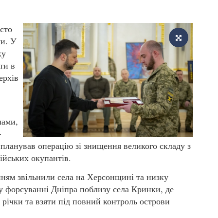
сто
ми. У
ку
ти в
ерхів
лами,
–
планував операцію зі знищення великого складу з
ійських окупантів.
ням звільнили села на Херсонщині та низку
у форсуванні Дніпра поблизу села Кринки, де
 річки та взяти під повний контроль острови