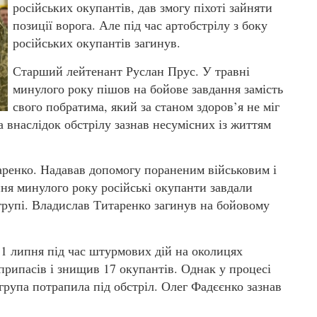
російських окупантів, дав змогу піхоті зайняти
позиції ворога. Але під час артобстрілу з боку
російських окупантів загинув.
Старший лейтенант Руслан Прус. У травні
минулого року пішов на бойове завдання замість
свого побратима, який за станом здоров’я не міг
а внаслідок обстрілу зазнав несумісних із життям
ренко. Надавав допомогу пораненим військовим і
пня минулого року російські окупанти завдали
 групі. Владислав Титаренко загинув на бойовому
1 липня під час штурмових дій на околицях
єприпасів і знищив 17 окупантів. Однак у процесі
група потрапила під обстріл. Олег Фадєєнко зазнав