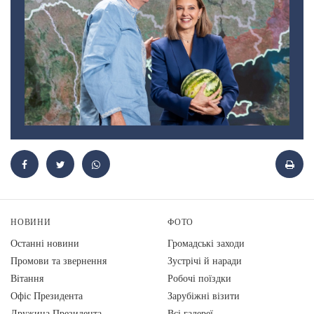
НОВИНИ
ФОТО
Останні новини
Громадські заходи
Промови та звернення
Зустрічі й наради
Вiтання
Робочі поїздки
Офіс Президента
Зарубіжні візити
Дружина Президента
Всі галереї