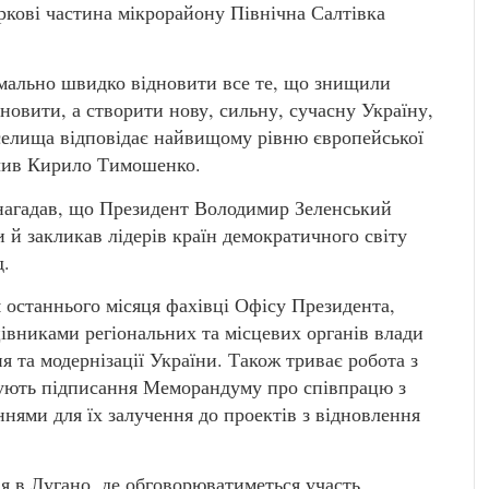
кові частина мікрорайону Північна Салтівка
имально швидко відновити все те, що знищили
ідновити, а створити нову, сильну, сучасну Україну,
 селища відповідає найвищому рівню європейської
начив Кирило Тимошенко.
нагадав, що Президент Володимир Зеленський
 й закликав лідерів країн демократичного світу
д.
останнього місяця фахівці Офісу Президента,
цівниками регіональних та місцевих органів влади
 та модернізації України. Також триває робота з
отують підписання Меморандуму про співпрацю з
нями для їх залучення до проектів з відновлення
ія в Лугано, де обговорюватиметься участь