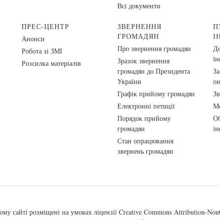
Всі документи
ПРЕС-ЦЕНТР
ЗВЕРНЕННЯ
П
ГРОМАДЯН
І
Анонси
Про звернення громадян
До
Робота зі ЗМІ
ін
Зразок звернення
Розсилка матеріалів
громадян до Президента
За
України
о
Графік прийому громадян
Зв
Електронні петиції
Ме
Порядок прийому
Об
громадян
ін
Стан опрацювання
звернень громадян
ому сайті розміщені на умовах ліцензії
Creative Commons Attribution-NonC