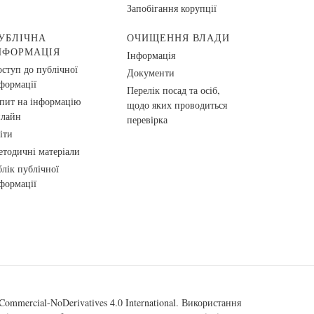
Запобігання корупції
УБЛІЧНА
ОЧИЩЕННЯ ВЛАДИ
НФОРМАЦІЯ
Інформація
ступ до публічної
Документи
формації
Перелік посад та осіб,
пит на інформацію
щодо яких проводиться
нлайн
перевірка
іти
тодичні матеріали
лік публічної
формації
ommercial-NoDerivatives 4.0 International
. Використання