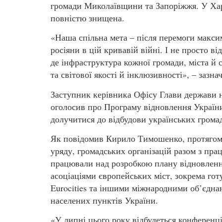
громади Миколаївщини та Запоріжжя. У Хар
повністю знищена.
«Наша спільна мета – після перемоги макс
росіяни в цій кривавій війні. І не просто в
де інфраструктура кожної громади, міста й
та світової якості й інклюзивності», – заз
Заступник керівника Офісу Глави держави 
оголосив про Програму відновлення України
долучитися до відбудови українських грома
Як повідомив Кирило Тимошенко, протягом 
уряду, громадських організацій разом з пра
працювали над розробкою плану відновлення
асоціаціями європейських міст, зокрема г
Eurocities та іншими міжнародними об’єднан
населених пунктів України.
«У липні цього року відбудеться конференц