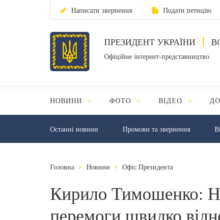
Написати звернення
Подати петицію
ПРЕЗИДЕНТ УКРАЇНИ
В
Офіційне інтернет-представництво
НОВИНИ
ФОТО
ВІДЕО
Д
Останні новини
Промови та звернення
В
Головна
Новини
Офіс Президента
Кирило Тимошенко: На
перемоги швидко відн