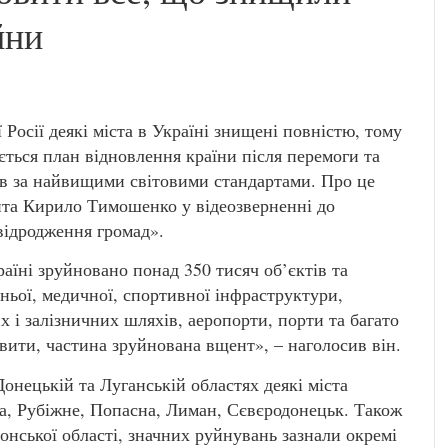
йни
Росії деякі міста в Україні знищені повністю, тому
ться план відновлення країни після перемоги та
ів за найвищими світовими стандартами. Про це
нта Кирило Тимошенко у відеозверненні до
відродження громад».
аїні зруйновано понад 350 тисяч об’єктів та
ньої, медичної, спортивної інфраструктури,
 і залізничних шляхів, аеропорти, порти та багато
вити, частина зруйнована вщент», – наголосив він.
онецькій та Луганській областях деякі міста
а, Рубіжне, Попасна, Лиман, Сєвєродонецьк. Також
онської області, значних руйнувань зазнали окремі