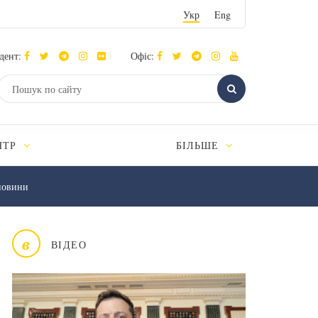
Укр
Eng
дент:
Офіс:
НТР
БІЛЬШЕ
новини
в
ВІДЕО