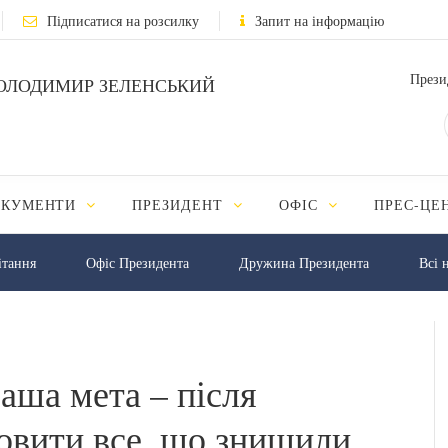
Підписатися на розсилку
Запит на інформацію
Прези
ОЛОДИМИР ЗЕЛЕНСЬКИЙ
ОКУМЕНТИ
ПРЕЗИДЕНТ
ОФІС
ПРЕС-ЦЕ
iтання
Офіс Президента
Дружина Президента
Всі 
ша мета – після
овити все, що знищили