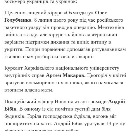
восьмеро українців та українок:
Олег
Щелепно-лицевий хірург «Охматдиту»
Голубченко
. 8 липня цього року під час російського
ракетного удару він проводив операцію. Медтехніка
вийшла з ладу, але хірург знайшов альтернативні
варіанти підтримки дихання та виніс дитину в
укриття. Попри поранення допомагав рятувальникам
і волонтерам розбирати завали лікарні.
Курсант Харківського національного університету
Артем Макаров.
внутрішніх справ
Цьогоріч у квітні
врятував восьмирічного хлопчика, якого намагалася
втопити власна мати.
Андрій
Поліцейський офіцер Новопільської громади
Бібік
. В одному із сіл помітив густий дим біля
будинків. Горіла господарська будівля, вогонь міг
поширитися на хати. Андрій Бібік урятував 13-річну
дівчинку, немовля та двох собак.