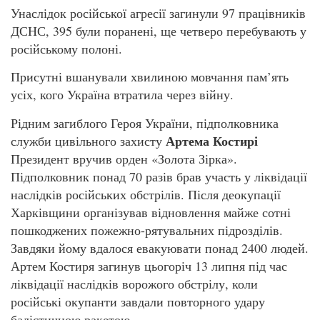
Унаслідок російської агресії загинули 97 працівників
ДСНС, 395 були поранені, ще четверо перебувають у
російському полоні.
Присутні вшанували хвилиною мовчання пам’ять
усіх, кого Україна втратила через війну.
Рідним загиблого Героя України, підполковника
Артема Костирі
служби цивільного захисту
Президент вручив орден «Золота Зірка».
Підполковник понад 70 разів брав участь у ліквідації
наслідків російських обстрілів. Після деокупації
Харківщини організував відновлення майже сотні
пошкоджених пожежно-рятувальних підрозділів.
Завдяки йому вдалося евакуювати понад 2400 людей.
Артем Костиря загинув цьогоріч 13 липня під час
ліквідації наслідків ворожого обстрілу, коли
російські окупанти завдали повторного удару
балістичною ракетою.