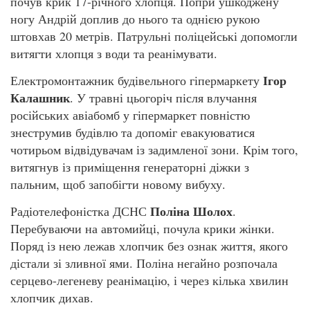
почув крик 17-річного хлопця. Попри ушкоджену
ногу Андрій доплив до нього та однією рукою
штовхав 20 метрів. Патрульні поліцейські допомогли
витягти хлопця з води та реанімувати.
Ігор
Електромонтажник будівельного гіпермаркету
Калашник
. У травні цьогоріч після влучання
російських авіабомб у гіпермаркет повністю
знеструмив будівлю та допоміг евакуюватися
чотирьом відвідувачам із задимленої зони. Крім того,
витягнув із приміщення генераторні діжки з
пальним, щоб запобігти новому вибуху.
Поліна Шолох
Радіотелефоністка ДСНС
.
Перебуваючи на автомийці, почула крики жінки.
Поряд із нею лежав хлопчик без ознак життя, якого
дістали зі зливної ями. Поліна негайно розпочала
серцево-легеневу реанімацію, і через кілька хвилин
хлопчик дихав.