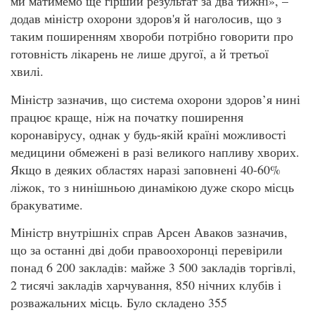
ми матимемо ще гірший результат за два тижні», –
додав міністр охорони здоров'я й наголосив, що з
таким поширенням хвороби потрібно говорити про
готовність лікарень не лише другої, а й третьої
хвилі.
Міністр зазначив, що система охорони здоров’я нині
працює краще, ніж на початку поширення
коронавірусу, однак у будь-якій країні можливості
медицини обмежені в разі великого напливу хворих.
Якщо в деяких областях наразі заповнені 40-60%
ліжок, то з нинішньою динамікою дуже скоро місць
бракуватиме.
Міністр внутрішніх справ Арсен Аваков зазначив,
що за останні дві доби правоохоронці перевірили
понад 6 200 закладів: майже 3 500 закладів торгівлі,
2 тисячі закладів харчування, 850 нічних клубів і
розважальних місць. Було складено 355