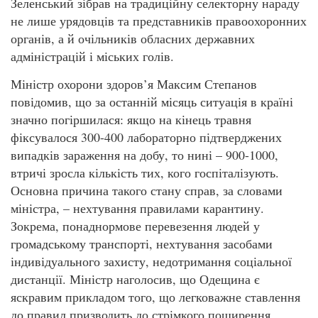
Зеленський зібрав на традиційну селекторну нараду
не лише урядовців та представників правоохоронних
органів, а й очільників обласних державних
адміністрацій і міських голів.
Міністр охорони здоров’я Максим Степанов
повідомив, що за останній місяць ситуація в країні
значно погіршилася: якщо на кінець травня
фіксувалося 300-400 лабораторно підтверджених
випадків зараження на добу, то нині – 900-1000,
втричі зросла кількість тих, кого госпіталізують.
Основна причина такого стану справ, за словами
міністра, – нехтування правилами карантину.
Зокрема, понаднормове перевезення людей у
громадському транспорті, нехтування засобами
індивідуального захисту, недотримання соціальної
дистанції. Міністр наголосив, що Одещина є
яскравим прикладом того, що легковажне ставлення
до правил призводить до стрімкого поширення