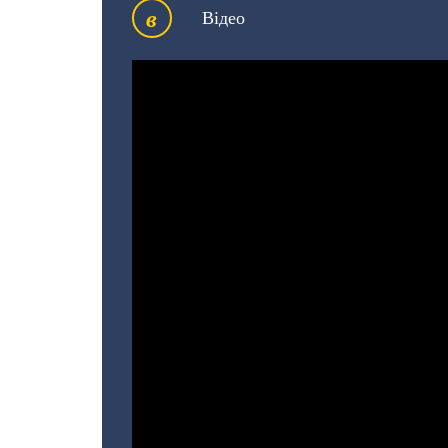
в
Відео