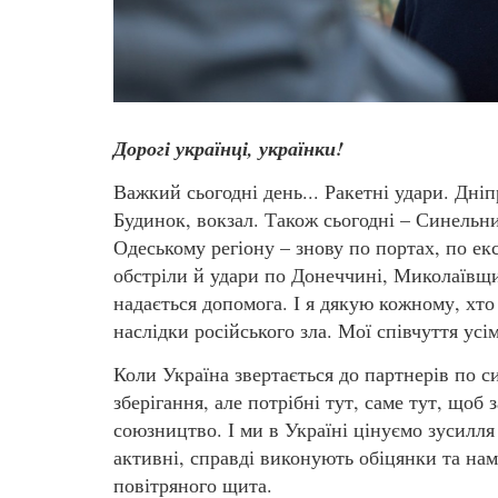
Дорогі українці, українки!
Важкий сьогодні день... Ракетні удари. Дніп
Будинок, вокзал. Також сьогодні – Синельн
Одеському регіону – знову по портах, по ек
обстріли й удари по Донеччині, Миколаївщ
надається допомога. І я дякую кожному, хто
наслідки російського зла. Мої співчуття усі
Коли Україна звертається до партнерів по си
зберігання, але потрібні тут, саме тут, що
союзництво. І ми в Україні цінуємо зусилля
активні, справді виконують обіцянки та на
повітряного щита.