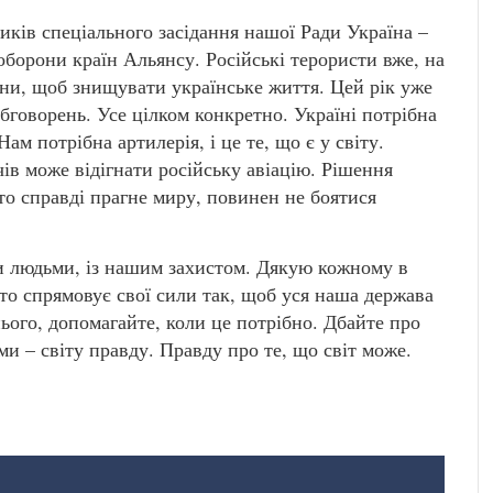
ників спеціального засідання нашої Ради Україна –
 оборони країн Альянсу. Російські терористи вже, на
ійни, щоб знищувати українське життя. Цей рік уже
бговорень. Усе цілком конкретно. Україні потрібна
м потрібна артилерія, і це те, що є у світу.
ів може відігнати російську авіацію. Рішення
хто справді прагне миру, повинен не боятися
ми людьми, із нашим захистом. Дякую кожному в
хто спрямовує свої сили так, щоб уся наша держава
ього, допомагайте, коли це потрібно. Дбайте про
ми – світу правду. Правду про те, що світ може.