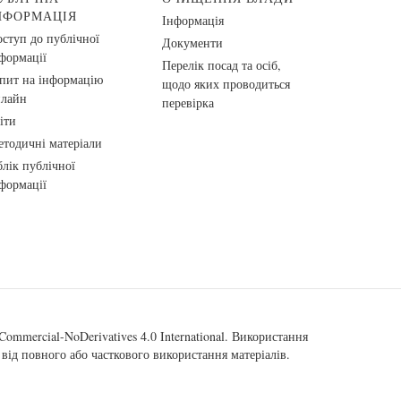
НФОРМАЦІЯ
Інформація
ступ до публічної
Документи
формації
Перелік посад та осіб,
пит на інформацію
щодо яких проводиться
нлайн
перевірка
іти
тодичні матеріали
лік публічної
формації
ommercial-NoDerivatives 4.0 International
. Використання
від повного або часткового використання матеріалів.