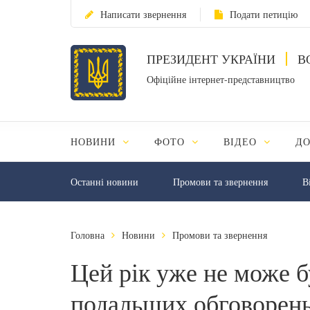
Написати звернення
Подати петицію
ПРЕЗИДЕНТ УКРАЇНИ
В
Офіційне інтернет-представництво
НОВИНИ
ФОТО
ВІДЕО
Д
Останні новини
Промови та звернення
В
Головна
Новини
Промови та звернення
Цей рік уже не може б
подальших обговорень