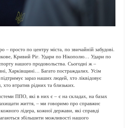
ро – просто по центру міста, по звичайній забудові.
икове, Кривий Ріг. Удари по Нікополю… Удари по
спорту нашого продовольства. Сьогодні ж –
ині, Харківщині… Багато постраждалих. Усім
 підтримує зараз наших людей, хто ліквідовує
м, хто втратив рідних та близьких.
стеми ППО, які в них є – є на складах, на базах
б захищати життя, – ми говоримо про справжнє
 кожного лідера, кожної держави, які справді
магаються збільшити можливості нашого