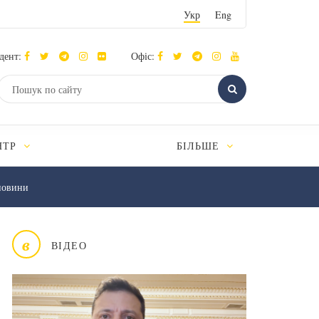
Укр
Eng
дент:
Офіс:
НТР
БІЛЬШЕ
новини
в
ВІДЕО