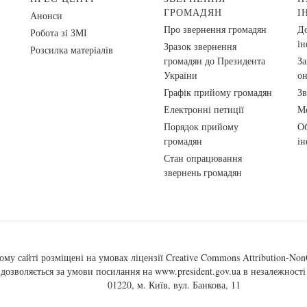
ГРОМАДЯН
І
Анонси
Про звернення громадян
До
Робота зі ЗМІ
ін
Зразок звернення
Розсилка матеріалів
громадян до Президента
За
України
о
Графік прийому громадян
Зв
Електронні петиції
Ме
Порядок прийому
Об
громадян
ін
Стан опрацювання
звернень громадян
ому сайті розміщені на умовах ліцензії
Creative Commons Attribution-NonC
, дозволяється за умови посилання на
www.president.gov.ua
в незалежності 
01220, м. Київ, вул. Банкова, 11