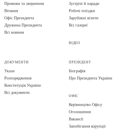
Промови та звернення
Зустрічі й наради
Вiтання
Робочі поїздки
Офіс Президента
Зарубіжні візити
Дружина Президента
Всі галереї
Всі новини
ВІДЕО
ДОКУМЕНТИ
ПРЕЗИДЕНТ
Укази
Біографія
Розпорядження
Про Президента України
Конституція України
Всі документи
ОФІС
Керівництво Офісу
Оголошення
Вакансії
Запобігання корупції